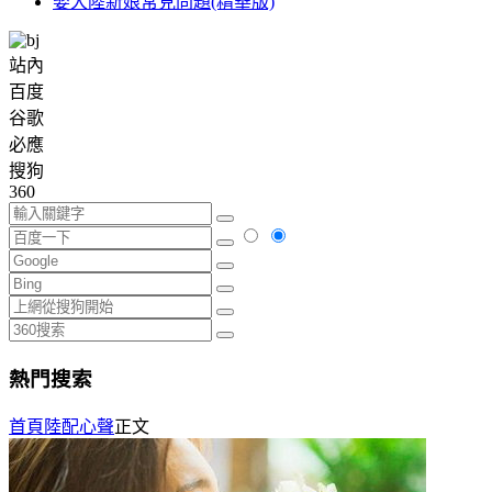
娶大陸新娘常見問題(精華版)
站內
百度
谷歌
必應
搜狗
360
熱門搜索
首頁
陸配心聲
正文