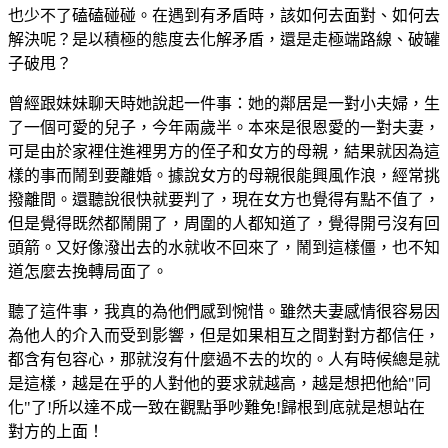
也少不了磕磕碰碰。在遇到有矛盾時，該如何去面對、如何去
解決呢？是以積極的態度去化解矛盾，還是走極端路線、破罐
子破甩？
曾經跟妹妹聊天時她說起一件事：她的鄰居是一對小夫婦，生
了一個可愛的兒子，今年兩歲半。本來是很恩愛的一對夫妻，
可是由於家裡住進裡男方的侄子和女方的母親，結果就因為這
樣的事而鬧到要離婚。據說女方的母親很能興風作浪，經常挑
撥離間。還聽說很快就要判了，現在女方也覺得有點不值了，
但是覺得既然都鬧開了，周圍的人都知道了，覺得開弓沒有回
頭箭。又好像潑出去的水就收不回來了，鬧到這樣僵，也不知
道怎麼去挽轉局面了。
聽了這件事，我真的為他們感到惋惜。雖然夫妻感情很容易因
為他人的介入而受到影響，但是如果相互之間對對方都信任，
都含有包容心，那就沒有什麼過不去的坎的。人有時候總是就
是這樣，越是在乎的人對他的要求就越高，越是想把他給"同
化"了!所以達不成一致在觀點爭吵難免!歸根到底就是想站在
對方的上面！