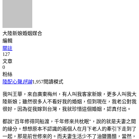
大陸新娘婚姻媒合
編輯
關註
127
文章
0
粉絲
陸配心聲
評論
1,957
閱讀模式
我叫王華，來自廣東梅州，有人叫我客家新娘，更多人叫我大
陸新娘；雖然很多人不看好我的婚姻，但到現在，我老公對我
很好，因為從我嫁到台灣，我就珍惜這個婚姻，認真付出。
都說"百年修得同船渡，千年修來共枕眠"，說的就是夫妻之間
的緣分。想想原本不認識的兩個人在月下老人的牽引下走到了
一起，那是前世修來的。而夫妻生活少不了油鹽醬醋，當然，