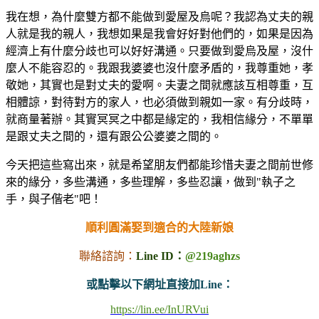
我在想，為什麼雙方都不能做到愛屋及烏呢？我認為丈夫的親
人就是我的親人，我想如果是我會好好對他們的，如果是因為
經濟上有什麼分歧也可以好好溝通。只要做到愛烏及屋，沒什
麼人不能容忍的。我跟我婆婆也沒什麼矛盾的，我尊重她，孝
敬她，其實也是對丈夫的愛啊。夫妻之間就應該互相尊重，互
相體諒，對待對方的家人，也必須做到親如一家。有分歧時，
就商量著辦。其實冥冥之中都是緣定的，我相信緣分，不單單
是跟丈夫之間的，還有跟公公婆婆之間的。
今天把這些寫出來，就是希望朋友們都能珍惜夫妻之間前世修
來的緣分，多些溝通，多些理解，多些忍讓，做到"執子之
手，與子偕老"吧！
順利圓滿娶到適合的大陸新娘
聯絡諮詢：
Line ID：
@219aghzs
或點擊以下網址直接加Line：
https://lin.ee/InURVui