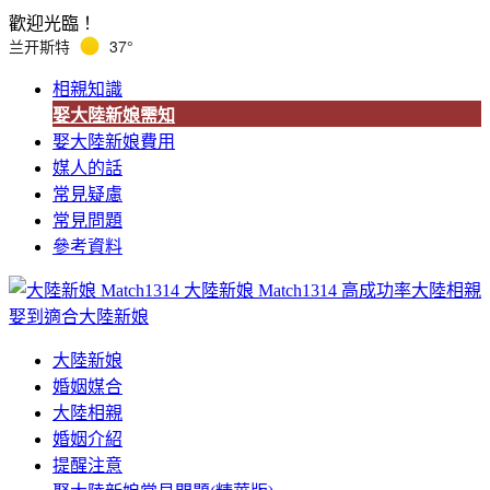
歡迎光臨！
兰开斯特
37°
相親知識
娶大陸新娘需知
娶大陸新娘費用
媒人的話
常見疑慮
常見問題
參考資料
大陸新娘 Match1314
高成功率大陸相親
娶到適合大陸新娘
大陸新娘
婚姻媒合
大陸相親
婚姻介紹
提醒注意