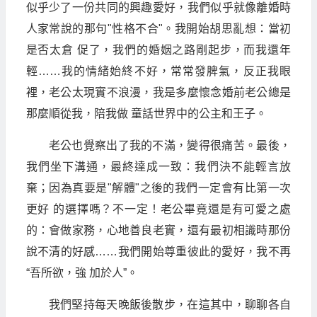
似乎少了一份共同的興趣愛好，我們似乎就像離婚時
人家常說的那句"性格不合"。我開始胡思亂想：當初
是否太倉 促了，我們的婚姻之路剛起步，而我還年
輕……我的情緒始終不好，常常發脾氣，反正我眼
裡，老公太現實不浪漫，我是多麼懷念婚前老公總是
那麼順從我，陪我做 童話世界中的公主和王子。
老公也覺察出了我的不滿，變得很痛苦。最後，
我們坐下溝通，最終達成一致：我們決不能輕言放
棄；因為真要是"解體"之後的我們一定會有比第一次
更好 的選擇嗎？不一定！老公畢竟還是有可愛之處
的：會做家務，心地善良老實，還有最初相識時那份
說不清的好感……我們開始尊重彼此的愛好，我不再
“吾所欲，強 加於人”。
我們堅持每天晚飯後散步，在這其中，聊聊各自