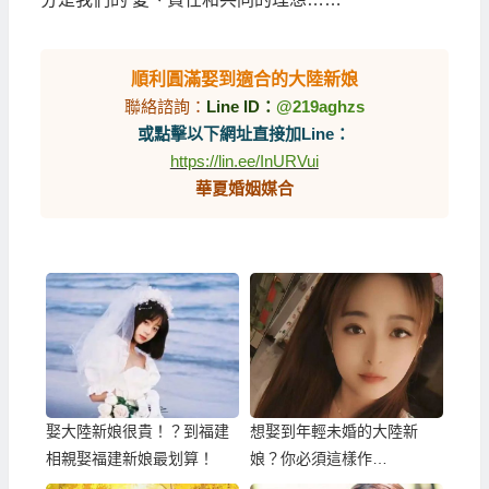
順利圓滿娶到適合的大陸新娘
聯絡諮詢：
Line ID：
@219aghzs
或點擊以下網址直接加Line：
https://lin.ee/InURVui
華夏婚姻媒合
娶大陸新娘很貴！？到福建
想娶到年輕未婚的大陸新
相親娶福建新娘最划算！
娘？你必須這樣作…