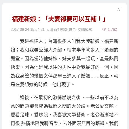
福建新娘：「夫妻卻要可以互補！」
2017-06-24 15:54:21
大陸新娘婚姻媒合
閱讀模式
1,762
我是福建人；台灣很多人叫我大陸新娘、福建新
娘；我和我老公經人介紹，相處半年就步入了婚姻的
殿堂。因為當時他妹妹、妹夫參與一起玩，甚是熱鬧
快樂，因為他是我以往的男性中對我最好的一個，因
為我身邊的幾個女伴都早已進入了婚姻……反正，就
是在我想嫁的時候，他出現了。
婚後，在最初的激情燃燒之後，一些以前不以為
意的問題卻會成為我們之間的大分歧。老公愛交際，
愛看足球，愛炒股，我喜歡文學藝術。老公漸漸地不
再很 熱情地陪我聽音樂，去外面漫無目的瞎逛。我們