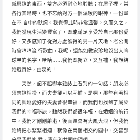
感興趣的東西，雙方必須耐心地聆聽；在屋子裡，當
各行其是時，也不忘給對方一個溫暖的眼神，一份盡
在不 言中的默契。我覺得此時非常溫馨。久而久之，
我們發現生活變豐富了，既能滿足享受於自己那份愛
好，又多感知了從對方處獲得的另一片天地。老公閒
時會哼哼流 行歌曲，我呢，還能如數家珍地說出大牌
球星的名字，哈哈……我們既獨立，又互補，我想結
婚還真好，由衷的！
突然，記不起哪本雜誌上看到的一句話：朋友必
須志趣相投，而夫妻卻可以互補。是啊，那些有著相
同的興趣愛好的夫妻會很幸福，而我們也找到了屬於
我們的幸福秘訣。雖然我們都很年輕，在婚姻的航行
中，我們才剛剛離港，後面還會有大風大浪，但我們
始終把心緊緊相連，就像在兩個相交的圓中，交替部
分是我們的 愛、責任和共同的理想……