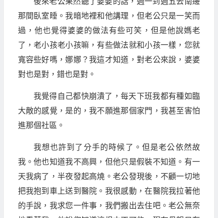
後來老公果然聽了婆婆的話，週一到週五去南邊
那間臥室睡。我暗地裡和他講理，但老公只是一笑而
過，他也覺得婆婆的做法有些可笑，但是他說媽老
了，老小孩老小孩嘛，有些做法就和小孩一樣，您就
寬容些好嗎，娜娜？我這才知道，對老公來說，婆婆
對也是對，錯也是對。
我覺得自己都快崩潰了，每天下班我都有種如臨
大敵的感覺，是的，我不願進那個家門，我甚至害怕
進那個社區。
我想也許到了分手的時候了。但是老公依然故
我。他也知道我不高興，但他只是假裝不知道。有一
天我病了，半夜發起高燒。老公發現後，不顧一切地
把我抱到車上送到醫院。我很感動，在醫院我拉著他
的手說，我求您一件事，我們搬出去住吧。老公無奈