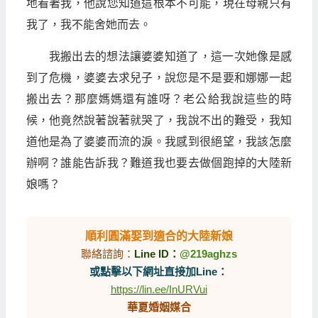
地看著我，他說您知道這根本不可能，現在母親只有
我了，我不能舍她而去。
我搬出去的想法讓婆婆知道了，這一次她像是感
到了危機，婆婆去求兒子，說您是不是要和娜娜一起
搬出去？那麼媽媽還有誰呀？老公給我說這些的時
候，他竟然說著說著就哭了，我說不出的難受，我知
道他是為了婆婆而流的淚。我感到很絕望，我該怎麼
辦啊？誰能告訴我？難道我也要去做個跑掉的大陸新
娘嗎？
順利圓滿娶到適合的大陸新娘
聯絡諮詢：
Line ID：
@219aghzs
或點擊以下網址直接加Line：
https://lin.ee/InURVui
華夏婚姻媒合