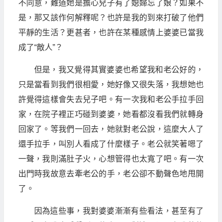
不同意，難道她是擔心兒子有了媳婦忘了娘？如果不
是，那又該作何解釋呢？也許是我的到來打破了他們
平靜的生活？更甚者，也許在某種感情上婆婆已當我
成了“敵人”？
但是，我又覺得其實婆婆也希望我和老公好的，
只是當看到我們很相愛，她好像又很失落，我想她也
許覺得這樣會失去兒子吧。有一次我和老公手拉手回
家，在院子裡正巧碰到婆婆，她看都沒看我們就轉身
回家了。等我們一回去，她就對老公說，這麼大人了
還手拉手，叫別人看成了什麼樣子。老公就笑著嗯了
一聲，我則滿肚子火，心想管得也太寬了吧。有一次
出門時我故意去牽老公的手，老公卻不動聲色地甩開
了。
因為這些事，我對婆婆漸漸有些看法，甚至有了