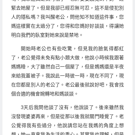
緊去她屋了。但是我卻已經忍無可忍，這不是侵犯別
人的隱私嗎？我叫醒老公，問他知不知道這件事，您
媽這樣實在太過分了，您得和您媽好好談談，得讓她
明白我們的臥室對她來說是禁地。
開始時老公也有些吃驚，但見我的臉氣得都紅
了，老公覺得未免有點小題大做，他說小時候我跟著
媽媽睡，大了雖然自己一個屋了，但是媽媽還是半夜
來給我蓋被子。我說此一時彼一時，現在不同了，現
在您都是別人的老公了。老公最後就說好吧，我會找
個合適的機會婉轉地和媽談談。
3天后我問他談了沒有，他說談了。後來雖然我
沒發現婆婆再來，但是從那以後我就關門睡覺了。老
公覺得我有些過分，他說請您站在我媽的角度上想
想，她一直拿我為生活的重心。其實我也理解，但是