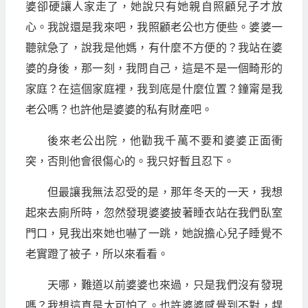
婆卻硬讓人家走了，她說只有她親自照顧兒子才放
心。我說還是我來吧，我照顧老公也方便些。婆婆一
聽就急了，說我是他媽，有什麼不方便的？我站在婆
婆的身後，那一刻，我問自己，這是不是一個畸形的
家庭？在這個家庭裡，我到底是什麼位置？鐘甯是我
老公嗎？也許他是婆婆的私有財產吧。
後來老公出院，他勸我千萬不要和婆婆正面衝
突，否則他會很傷心的。我只好暫且忍下。
但最讓我無法忍受的是，那年冬天的一天，我想
起來去廁所時，忽然發現婆婆披著睡衣站在我們臥室
門口，見我出來她也嚇了一跳，她說擔心兒子睡覺不
老實蹬了被子，所以來看看。
天哪，難道以前婆婆也來過，只是我們沒有發現
嗎？我想這真是太可怕了。也許婆婆感覺到不對，趕