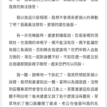
我真的無法接受。
我以為這只是極限，我想不會再有更過火的舉動
了吧？我萬萬沒想到，更壞的還在後面。
有一天吃晚飯時，婆婆對鐘甯說，您是家裡的頂
樑柱，也是媽的命根子，媽不能沒有您，媽不能讓您
有個三長兩短，否則媽去指望誰呀？您們年輕人血氣
方剛的，常在一起對身體不好，不如您週一到週五就
在南邊那間房裡子睡吧，週末您們可以同房。
我一聽，臉嘩地一下就紅了，我突然想起某個小
說裡，竟然和婆婆如出一轍。當時以為還是戲，沒想
到這種事居然會發生在自己身上。其實婆婆這些話誰
聽不明白呢？後來婆婆又說了些什麼我沒有聽見，草
草地扒了幾口飯離開了飯桌，老公在後面叫我的名