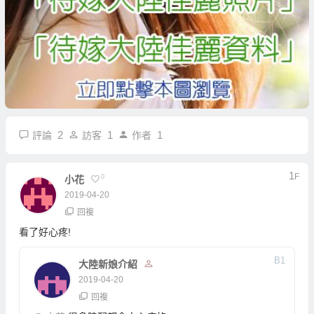
2
1
1
評論
訪客
作者
1
F
0
小花
2019-04-20
回複
看了好心疼!
B
1
大陸新娘介紹
2019-04-20
回複