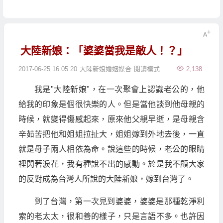
大陸新娘：「婆婆當我是敵人！？」
2017-06-25 16:05:20
大陸新娘婚姻媒合
閱讀模式
2,138
我是"大陸新娘"，在一次聚會上認識老公的，他
給我的印象是個很快樂的人。但是當他談到他母親的
時候，就變得傷感起來，原來他父親早逝，是母親含
辛茹苦把他和姐姐拉扯大，姐姐嫁到外地去後，一直
就是母子兩人相依為命。說這些的時候，老公的眼睛
裡閃著淚花，我有種說不出的感動。於是我不顧大家
的反對成為台灣人所說的大陸新娘，嫁到台灣了。
到了台灣，第一次見到婆婆，婆婆是那種乾淨利
索的老太太，很和善的樣子，只是言語不多。也許因