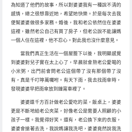
為知道了他們的故事，所以對婆婆我有一種說不清的
感情，總之很想靠近她，希望她快樂。於是每次去我
便幫婆婆做很多家務。婚後，我和老公依然住在婆婆
這裡，雖然老公自己有買了房子，但老公說不能讓媽
一個人住在這裡，他不忍心。對此我也沒什麼意見。
當我們真正生活在一個屋簷下以後，我明顯感覺
到婆婆對兒子實在太上心了，早晨就會熬老公愛喝的
小米粥，出門前會問老公這個帶了沒有那個帶了沒
有，真是千叮嚀萬囑咐。有天下雨，我去找雨傘時，
發現婆婆早把雨傘放到鐘甯車裡了。
婆婆還千方百計做老公愛吃的菜，飯桌上，婆婆
更是不斷地給老公夾菜，好像老公是需要人照顧的小
孩子一樣。我覺得好笑。還有，老公換下來的衣服，
婆婆會搶著去洗，我說媽讓我洗吧，婆婆竟然說我洗