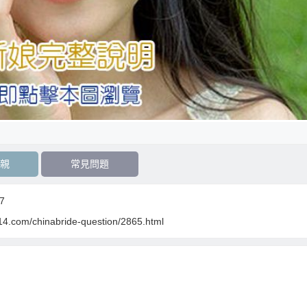
親
常見問題
7
14.com/chinabride-question/2865.html