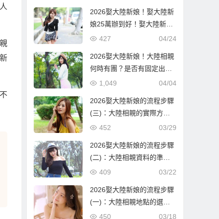
人
2026娶大陸新娘！娶大陸新
娘25萬辦到好！娶大陸新娘
隨便也要60萬！到底差在哪
427
04/24
親
邊？
2026娶大陸新娘！大陸相親
新
何時有團？是否有固定出團
日期？
1,049
04/04
不
2026娶大陸新娘的流程步驟
(三)：大陸相親的實際方式
與流程！
452
03/29
2026娶大陸新娘的流程步驟
(二)：大陸相親資料的準備
與報名確認！
409
03/22
2026娶大陸新娘的流程步驟
(一)：大陸相親地點的選
擇！
450
03/18