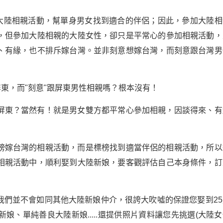
的大陸相親活動，幫單身男女找到適合的伴侶；因此，參加大陸相
，但參加大陸相親的大陸女性，卻只是平常心的參加相親活動，
、有緣，也不排斥嫁台灣。並非刻意想嫁台灣，而刻意跟台灣男
屏東，而"刻意"跟屏東男性相親嗎？根本沒有！
屏東？當然有！就是男女雙方都平常心參加相親，因談得來、有
榜嫁台灣的相親活動，而是標榜找到適當伴侶的相親活動，所以
相親活動中，順利娶到大陸新娘，要客觀評估自己本身條件，訂
我們並不會如同其他大陸新娘仲介，很誇大吹噓的保證您娶到25
、單純善良大陸新娘.....還提供照片資料讓您先挑選(大陸女