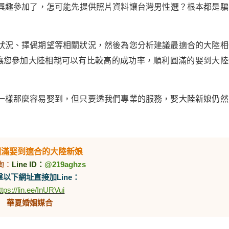
興趣參加了，怎可能先提供照片資料讓台灣男性選？根本都是騙
狀況、擇偶期望等相關狀況，然後為您分析建議最適合的大陸相
，讓您參加大陸相親可以有比較高的成功率，順利圓滿的娶到大陸
一樣那麼容易娶到，但只要透我們專業的服務，娶大陸新娘仍然
圓滿娶到適合的大陸新娘
詢：
Line ID：
@219aghzs
以下網址直接加Line：
ttps://lin.ee/InURVui
華夏婚姻媒合