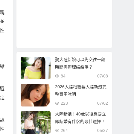
親
並
性
娶大陸新娘可以先交往一段
緣
時間再辦理結婚嗎？
84
07/08
2026大陸相親娶大陸新娘完
還
整費用說明
定
223
07/02
大陸新娘！40歲以後想要立
歲
即結婚有伴侶的最佳選擇！
性
264
05/27