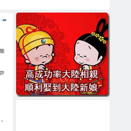
龍
許
，