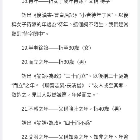
18.待年——指女子成年待嫁，又稱“待字”
語出《後漢書•曹皇后記》“小者待年于國”。以後
稱女子待嫁的年歲為“待年。這個詞不陌生，我們經常
聽到“待字閨中”。
19.半老徐娘——指至30歲（女）
20.而立之年——指30歲（男）
語出《論語•為政》“三十而立”。以後稱三十歲為
“而立”之年。《聊齋志異•長清僧》：“友人或至其鄉，
敬造之，見其人默然誠篤，年僅而立。”
21.不惑之年——又稱強壯之年，指40歲（男）
語出《論語•為政》“四十而不惑”
22.艾服之年——又稱知命之年、知非之年、年逾