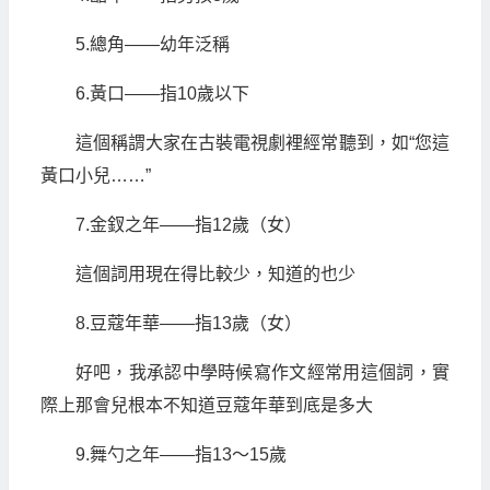
5.總角——幼年泛稱
6.黃口——指10歲以下
這個稱謂大家在古裝電視劇裡經常聽到，如“您這
黃口小兒……”
7.金釵之年——指12歲（女）
這個詞用現在得比較少，知道的也少
8.豆蔻年華——指13歲（女）
好吧，我承認中學時候寫作文經常用這個詞，實
際上那會兒根本不知道豆蔻年華到底是多大
9.舞勺之年——指13～15歲