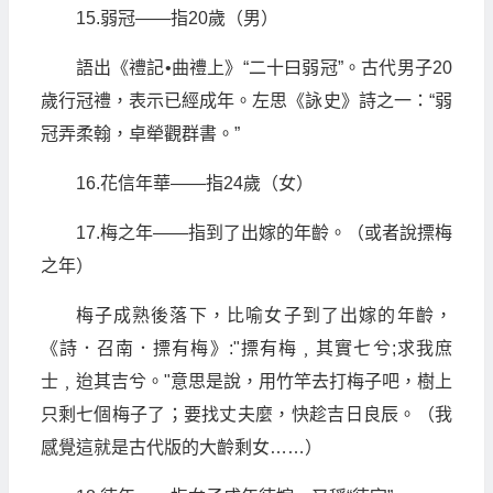
15.弱冠——指20歲（男）
語出《禮記•曲禮上》“二十曰弱冠”。古代男子20
歲行冠禮，表示已經成年。左思《詠史》詩之一：“弱
冠弄柔翰，卓犖觀群書。”
16.花信年華——指24歲（女）
17.梅之年——指到了出嫁的年齡。（或者說摽梅
之年）
梅子成熟後落下，比喻女子到了出嫁的年齡，
《詩．召南．摽有梅》:"摽有梅﹐其實七兮;求我庶
士﹐迨其吉兮。"意思是說，用竹竿去打梅子吧，樹上
只剩七個梅子了；要找丈夫麼，快趁吉日良辰。（我
感覺這就是古代版的大齡剩女……）