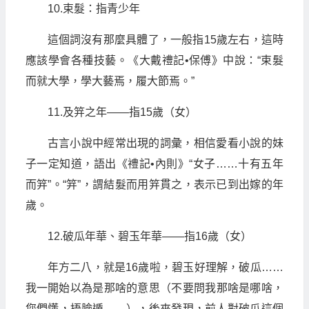
10.束髮：指青少年
這個詞沒有那麼具體了，一般指15歲左右，這時
應該學會各種技藝。《大戴禮記•保傅》中說：“束髮
而就大學，學大藝焉，履大節焉。”
11.及笄之年——指15歲（女）
古言小說中經常出現的詞彙，相信愛看小說的妹
子一定知道，語出《禮記•內則》“女子……十有五年
而笄”。“笄”，謂結髮而用笄貫之，表示已到出嫁的年
歲。
12.破瓜年華、碧玉年華——指16歲（女）
年方二八，就是16歲啦，碧玉好理解，破瓜……
我一開始以為是那啥的意思（不要問我那啥是哪啥，
您們懂，捂臉遁……），後來發現，前人對破瓜這個