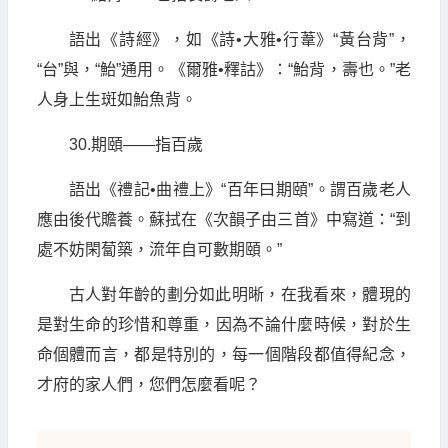
語出《詩經》，如《詩•大雅•行葦》“黃台背”，
“台”與，“鮐”通用。《爾雅•釋詁》：“鮐背，壽也。”老
人身上生斑如鮐魚背。
30.期頤——指百歲
語出《禮記•曲禮上》“百年曰期頤”。謂百歲老人
應由後代贍養。蘇拭在《次韻子由三首》中寫道：“到
處不妨閑蔔築，流年自可數期頤。”
古人對年齡的劃分如此明晰，在我看來，體現的
是對生命的珍惜和尊重，因為不論什麼時候，對於生
命個體而言，都是特別的，每一個階段都值得紀念，
才府的家人們，您們怎麼看呢？