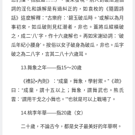
詞的淫化和誤解是有過糾正的，如袁枚的《隨園詩
話》這麼解釋：“古樂府：‘碧玉破瓜時。’或解以為月
事初來，如瓜破則見紅潮者，非也。蓋將瓜縱橫破
之，成二‘八’字，作十六歲解也。再如宋謝幼詞：‘破
瓜年紀小腰身’。按俗以女子破身為破瓜，非也。瓜字
破之為二八字，言其二八十六歲耳。
13.舞象之年——指15～20歲
《禮記•內則》：“成童，舞象，學射禦。”《疏》
曰：“成童，謂十五以上；舞象，謂舞武也。熊氏
雲：‘謂用干戈之小舞也。’”也就是可以上戰場了。
14.桃李年華——指20歲（女）
二十歲，不論古今，都是女子最美好的年華啊。