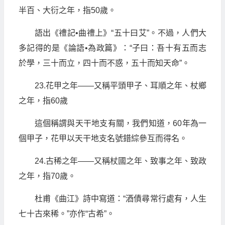
半百、大衍之年，指50歲。
語出《禮記•曲禮上》“五十曰艾”。不過，人們大
多記得的是《論語•為政篇》：“子曰：吾十有五而志
於學，三十而立，四十而不惑，五十而知天命”。
23.花甲之年——又稱平頭甲子、耳順之年、杖鄉
之年，指60歲
這個稱謂與天干地支有關，我們知道，60年為一
個甲子，花甲以天干地支名號錯綜參互而得名。
24.古稀之年——又稱杖國之年、致事之年、致政
之年，指70歲。
杜甫《曲江》詩中寫道：“酒債尋常行處有，人生
七十古來稀。”亦作“古希”。