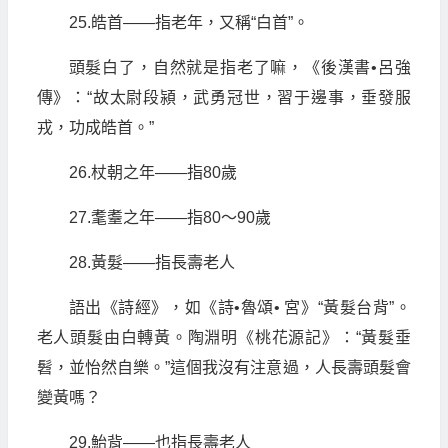
25.皓首——指老年，又稱“白首”。
頭髮白了，自然就是指老了嘛，《後漢書•呂強
傳》：“故太尉段潁，武勇冠世，習于邊事，垂發服
戎，功成皓首。”
26.杖朝之年——指80歲
27.耄耋之年——指80～90歲
28.黃髮——指長壽老人
語出《詩經》，如《詩•魯頌• 宮》“黃髮台背”。
老人頭髮由白轉黃。陶淵明《桃花源記》：“黃髮垂
髫，並怡然自樂。”這個我沒有注意過，人長壽頭髮會
變黃嗎？
29.鮐背——也指長壽老人