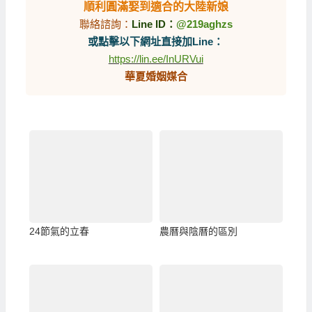
順利圓滿娶到適合的大陸新娘
聯絡諮詢：
Line ID：
@219aghzs
或點擊以下網址直接加Line：
https://lin.ee/InURVui
華夏婚姻媒合
24節氣的立春
農曆與陰曆的區別