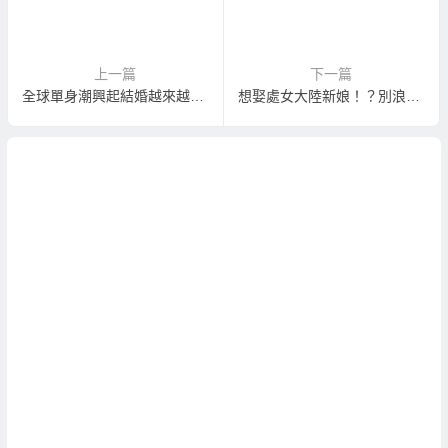
上一篇
下一篇
全球單身潮興起結婚越來越難！
想娶處女大陸新娘！？別浪費您的時間了！