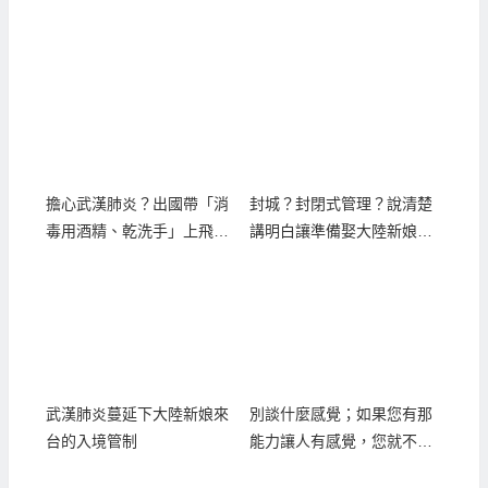
擔心武漢肺炎？出國帶「消
封城？封閉式管理？說清楚
毒用酒精、乾洗手」上飛機
講明白讓準備娶大陸新娘的
的相關規定
人真正瞭解！
武漢肺炎蔓延下大陸新娘來
別談什麼感覺；如果您有那
台的入境管制
能力讓人有感覺，您就不需
要相親了！