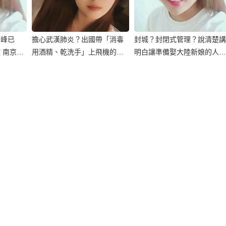
高峰已
擔心武漢肺炎？出國帶「消毒
封城？封閉式管理？說清楚講
 南京人
用酒精、乾洗手」上飛機的相
明白讓準備娶大陸新娘的人真
關規定
正瞭解！