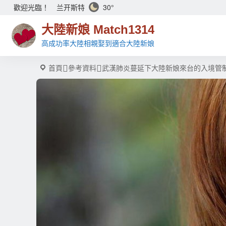
兰开斯特
30°
歡迎光臨！
大陸新娘 Match1314
高成功率大陸相親娶到適合大陸新娘
首頁
參考資料
武漢肺炎蔓延下大陸新娘來台的入境管