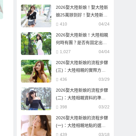
2026娶大陸新娘！娶大陸新
娘25萬辦到好！娶大陸新娘
隨便也要60萬！到底差在哪
410
04/24
邊？
2026娶大陸新娘！大陸相親
何時有團？是否有固定出團
日期？
1,027
04/04
2026娶大陸新娘的流程步驟
(三)：大陸相親的實際方式
與流程！
436
03/29
2026娶大陸新娘的流程步驟
(二)：大陸相親資料的準備
與報名確認！
398
03/22
2026娶大陸新娘的流程步驟
(一)：大陸相親地點的選
擇！
439
03/18