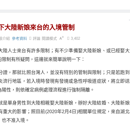
下大陸新娘來台的入境管制
娘介紹
參考資料
評論
閱讀模式
3,402
大陸人士來台有許多限制；有不少準備娶大陸新娘、或已經娶大
的限制有所疑問，這邊就來簡單說明一下：
分證，那就比照台灣人，並沒有特別的管制與限制；只是若跑到
炎流行地區，若入境時發現有發燒或急性呼吸道症狀，將立即送
為陽性，則依確定病例處理流程進行強制隔離。
就是單身男性到大陸相親娶大陸新娘，辦好大陸結婚、大陸新娘
大的影響；照目前(2020年2月4日)相關單位規定，來自湖北
，也不准入境。