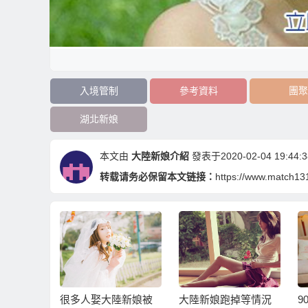
入境管制
參考資料
團聚
湖北新娘
本文由
大陸新娘介紹
發表于2020-02-04 19:44:3
转载请务必保留本文链接：
https://www.match13
的最大來
很多人娶大陸新娘被
大陸新娘跑掉等情況
9