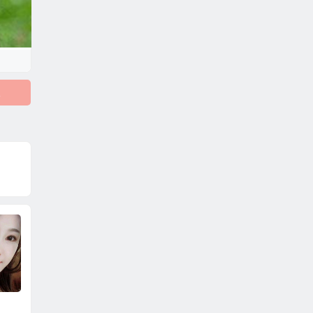
娘
擔心武漢肺炎？出國
封城？封閉式管理？
別談什