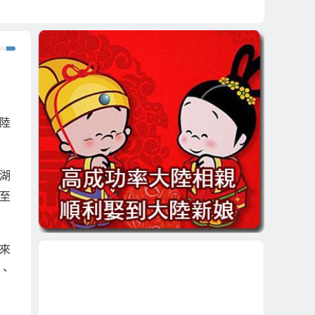
陸
湖
至
來
、