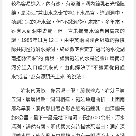
較為容易進入，內有沙、有淺灘。洞內鐘乳石光怪陸
離，是沿江"兼山水之奇"的地下水晶宮。進到洞中，
聽到淙淙的流水聲，但"不識源從何處來"。多年來，
雖有人到洞中遊覽，但一直未揭開水源自何處來的
謎。1985年11月12日，由中英兩國聯合組織的探險
隊共同進行潛水探洞，終於徹底否定了"冠岩的水從湖
南道縣流來"的 傳說，證實冠岩的水是從靈川縣南圩
河分江入口處流來的。由此解決了"不識源從何處
來"或者 "為有源頭天上來"的說法。
岩洞內寬敞，像宮殿一般，前後透光。岩分三層
五洞，層層相疊，洞洞相連， 冠岩逶迤曲折，上面兩
層為旱洞，洞內懸掛著各形各態的石鐘乳，曲深幽長
約3公里，最下一層是地下暗河，長約700余米，河水
清冽，譁然有聲。明代蔡文有詩描述冠岩曰：洞府深
深映水開，幽花亂石白雲堆。中有一脈清流出，不識