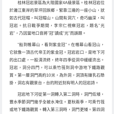
桂林冠岩景區為大陸國家4A級景區。桂林冠岩位
於灕江東岸的草坪回族鄉，緊靠江邊的一座小山，狀
如古代冠帽，叫冠帽山。山間有洞穴，奇巧幽深，叫
冠岩。抗日戰爭期間，李宗仁視察冠岩，題名"光
岩"，乃因當地口音將"冠"讀成"光"而誤題。
"船到帷幕山，看到紫金冠"。在帷幕山看冠山，
它就像一頂古代帝王的紫金冠。冠岩岩口，是地下河
的出口處，一股清流終，終年四季從洞中緩緩流出。
冠岩，洞分四門，可以乘竹筏到洞中游地下鐵路觀
賞。第一層洞門高約10米，為外洞，洞頂有鐘乳石懸
掛，洞右有觀景台，台的附近刻有明人的冠岩詩。
冠岩地下河從第一洞轉入第二洞時，洞門低矮，
豐水季節洞門幾乎全被水淹住。夏秋兩季，可乘竹筏
或地下鐵路觀賞。轉入第三洞時，洞門更矮。第四洞