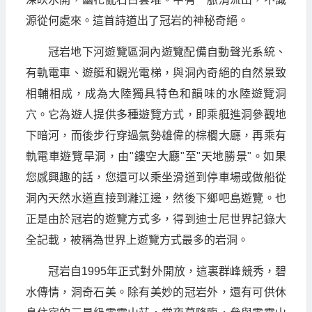
源從何處來。這首詩道出了冠岩的神秘奇絕。
冠岩地下河遊覽區洞內遊覽配備自動聲光系統、
有軌電車、遊艇和觀光電梯，與洞內奇絕的自然景致
相輔相成，成為大陸獨具特色和韻味的水陸遊覽洞
穴。它為遊人提供多種遊覽方式，即乘艇進洞參觀地
下暗河，而後步行穿過氣勢雄偉的棕櫚大廳，再乘有
軌電車遊覽旱洞，由"鏤空大廳"至"天地勝景"。如果
您感興趣的話，您還可以乘坐滑道到停車場或做船從
洞內天然水道直接到灕江邊，然後下鄉吧島遊覽。也
正是由於冠岩的遊覽方式多，得到迪士尼世界記錄大
全記載，被稱為世界上遊覽方式最多的岩洞。
冠岩自1995年正式對外開放，這裏群峰競秀，碧
水傳情，洞奇石美。除有美妙的冠岩外，還有可供休