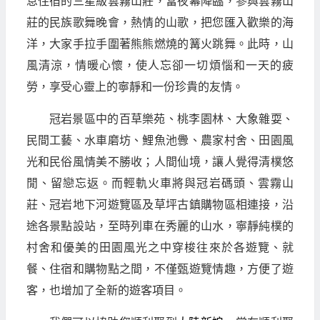
息住宿的三星級雲霧山莊，當夜幕降臨，參與雲霧山
莊的民族歌舞晚會，熱情的山歌，把您匯入歡樂的海
洋，大家手拉手圍著熊熊燃燒的篝火跳舞。此時，山
風清涼，情暖心懷，使人忘卻一切煩惱和一天的疲
勞，享受心靈上的寧靜和一份珍貴的友情。
冠岩景區中的百草樂苑、桃李園林、大象雜耍、
民間工藝、水車磨坊、鯉魚池釁、農家村舍、田園風
光和民俗風情美不勝收；人間仙境，讓人覺得清樸悠
閒、留戀忘返。而輕軌火車將與冠岩碼頭、雲霧山
莊、冠岩地下河遊覽區及草坪古鎮購物區相連接，沿
途各景點設站，至時列車在秀麗的山水，寧靜純樸的
村舍和優美的田園風光之中穿梭往來於各遊覽、就
餐、住宿和購物點之間，不僅甄遊覽情趣，方便了遊
客，也增加了全新的遊客項目。