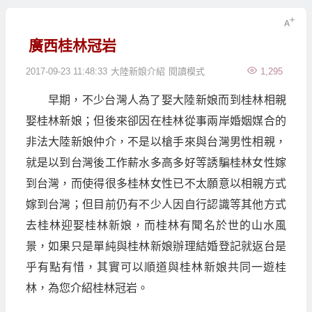
廣西桂林冠岩
2017-09-23 11:48:33
大陸新娘介紹
閱讀模式
1,295
早期，不少台灣人為了娶大陸新娘而到桂林相親
娶桂林新娘；但後來卻因在桂林從事兩岸婚姻媒合的
非法大陸新娘仲介，不是以槍手來與台灣男性相親，
就是以到台灣後工作薪水多高多好等誘騙桂林女性嫁
到台灣，而使得很多桂林女性已不太願意以相親方式
嫁到台灣；但目前仍有不少人因自行認識等其他方式
去桂林迎娶桂林新娘，而桂林有聞名於世的山水風
景，如果只是單純與桂林新娘辦理結婚登記就返台是
乎有點有惜，其實可以順道與桂林新娘共同一遊桂
林，為您介紹桂林冠岩。