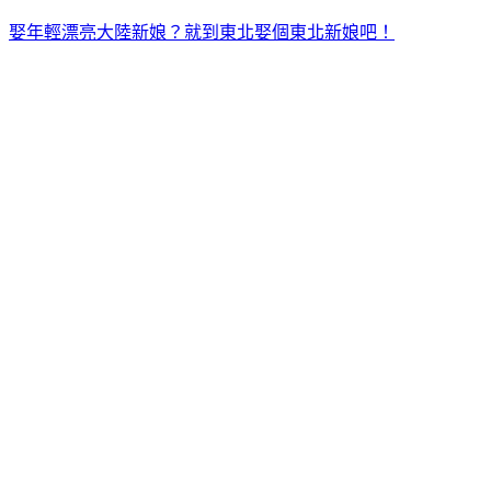
娶年輕漂亮大陸新娘？就到東北娶個東北新娘吧！