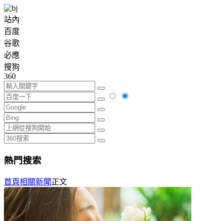
站內
百度
谷歌
必應
搜狗
360
熱門搜索
首頁
相關新聞
正文