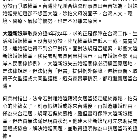
分證再爭取權益。台灣陸配聯合總會理事長田春苗認為，姐妹
婚姻亮紅燈卻不想回大陸，除怕父母沒面子，台灣人文、環
境、醫療、氣候等優勢，也是不忍離去原因。
大陸新娘
爭取身分證6年改4年，求的正是保障在台灣工作、生
活和婚姻權益。沒有身分證，陸配權益總是低人一截，處處受
限，連婚姻也得不到公平對待。面對法規是否過緊，影響大陸
新娘婚姻權益，移民署副署長何榮村表示，兩岸婚姻全繫《兩
岸人民關係條例》，大陸新娘失去婚姻關係必須返回原居地，
是法律規定，但法仍有「但書」提供例外保障，包括喪偶、取
得子女監護或共同監護權，還有家暴等情況，都可繼續居留台
灣。
何榮村指出，法令若對離婚陸籍婦女居留認定過於寬鬆，怕有
心的陸籍女子，刻意假結婚或嫁來台灣後，再製造離婚理由，
僅為來台定居；規範若偏於嚴格，雖但書可保障大陸新娘權
益，但確實無法滿足現實狀況。他建大陸新娘配可先求助民間
團體或協會，解決婚姻問題，並取得證明做為申請居留時的證
據。