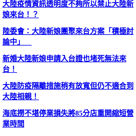
大陸疫情資訊透明度不夠所以禁止大陸新
娘來台！？
陸委會：大陸新娘團聚來台方案「積極討
論中」
新婚大陸新娘申請入台證也堵死無法來
台！
大陸防疫隔離措施稍有放寬但仍不適合到
大陸相親！
海底撈不堪停業損失將85分店重開縮短營
業時間