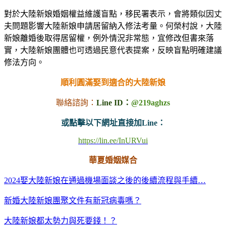
對於大陸新娘婚姻權益維護盲點，移民署表示，會將類似因丈
夫問題影響大陸新娘申請居留納入修法考量。何榮村說，大陸
新娘離婚後取得居留權，例外情況非常態，宜修改但書來落
實，大陸新娘團體也可透過民意代表提案，反映盲點明確建議
修法方向。
順利圓滿娶到適合的大陸新娘
聯絡諮詢：
Line ID：
@219aghzs
或點擊以下網址直接加Line：
https://lin.ee/InURVui
華夏婚姻媒合
2024娶大陸新娘在通過機場面談之後的後續流程與手續…
新婚大陸新娘團聚文件有新冠病毒嗎？
大陸新娘都太勢力與死要錢！？