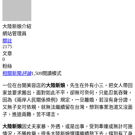
大陸新娘介紹
網站管理員
關註
2175
文章
0
粉絲
相關新聞
評論
1,509
閱讀模式
一位在台開美容店的
大陸新娘
，先生在外有小三，把女人帶回
家並要求搬出，面對如此不平，卻無可奈何，只能忍氣吞聲，
因為《兩岸人民關係條例》規定，一旦離婚，若沒有身分證，
又無子女可依親，就無法繼續留在台灣，想到事業泡湯又沒面
子，進退兩難，苦不堪言。
大陸新娘
因丈夫家暴、外遇，或是出事，受到牽連或無計可施
情況，不勝枚舉。很多大陸新娘選擇繼續熬下去，撐到有了身