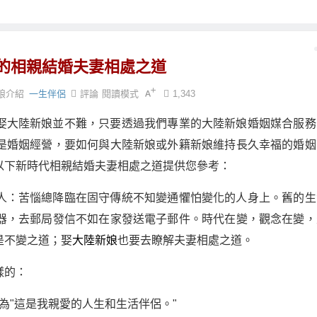
的相親結婚夫妻相處之道
娘介紹
一生伴侶
評論
閱讀模式
1,343
娶大陸新娘並不難，只要透過我們專業的大陸新娘婚姻媒合服務
是婚姻經營，要如何與大陸新娘或外籍新娘維持長久幸福的婚姻
以下新時代相親結婚夫妻相處之道提供您參考：
人：苦惱總降臨在固守傳統不知變通懼怕變化的人身上。舊的生
器，去郵局發信不如在家發送電子郵件。時代在變，觀念在變，
是不變之道；娶
大陸新娘
也要去瞭解夫妻相處之道。
樣的：
變為"這是我親愛的人生和生活伴侶。"