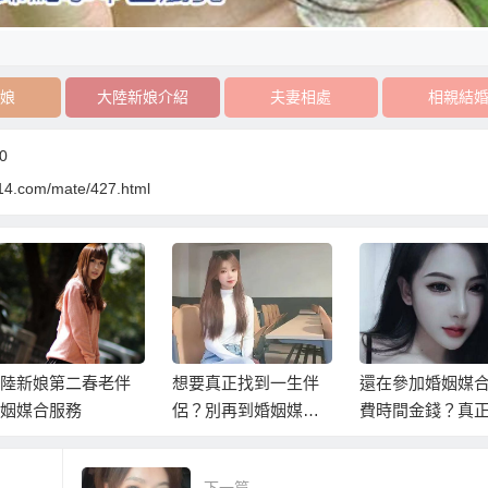
娘
大陸新娘介紹
夫妻相處
相親結
0
14.com/mate/427.html
要真正找到一生伴
還在參加婚姻媒合浪
政府立案快速完
？別再到婚姻媒合
費時間金錢？真正專
姻大事婚友配對
「槍手」相親了！
業協助立即擁有一生
媒合
伴侶！
下一篇