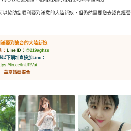
可以協助您順利娶到滿意的大陸新娘，但仍然需要您去認真經營
圓滿娶到適合的大陸新娘
詢：
Line ID：
@219aghzs
以下網址直接加Line：
ttps://lin.ee/InURVui
華夏婚姻媒合