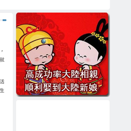
，
就
活
生