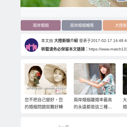
兩岸婚姻
兩岸婚姻輔導
大陸新
本文由
大陸新娘介紹
發表于2017-02-17 14:48:4
转载请务必保留本文链接：
https://www.match13
變好，您
兩岸婚姻離婚率最高
大陸新娘第二春老伴
想
就難好轉
的永遠都是這三種夫
婚姻媒合服務
侶
妻
跟
上一篇