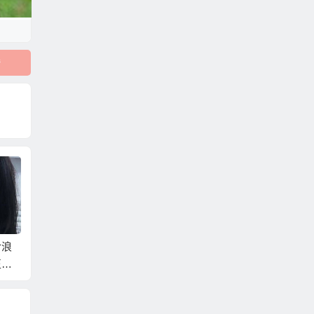
婚
成婚
婚姻媒合總是讓人相
移民署審驗通過合法
202
婚姻
親失敗！？我們提供
契約保證中途不加價
為什麼
真正快速找到伴侶的
越南婚友配對娶越南
娘？立
婚友配對服務！
新娘！
境！