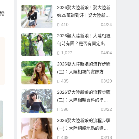
2026娶大陸新娘！娶大陸新
婚
娘25萬辦到好！娶大陸新娘
隨便也要60萬！到底差在哪
410
04/24
邊？
2026娶大陸新娘！大陸相親
何時有團？是否有固定出團
日期？
1,027
04/04
2026娶大陸新娘的流程步驟
(三)：大陸相親的實際方式
與流程！
435
03/29
2026娶大陸新娘的流程步驟
(二)：大陸相親資料的準備
與報名確認！
398
03/22
2026娶大陸新娘的流程步驟
(一)：大陸相親地點的選
擇！
439
03/18