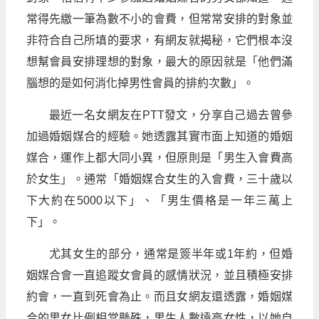
常得先繳一筆為數不小的會費，但常常安排的對象並
非符合自己所填的要求，有網友就揭秘，它們根本沒
想幫會員安排理想的對象，最大的原因就是「他們滿
腦想的是如何消化掉男性會員的排約次數」。
最近一名女網友在PTT發文，分享自己過去曾參
加過婚姻媒合的經驗。她透露其實市面上知道的婚姻
媒合，運作上都大同小異，但原則是「男生入會費高
於女生」。通常「婚姻媒合女生的入會費，三十歲以
下大約在5000以下」、「男生價格是一年三萬上
下」。
尤其女生的部分，通常是簽半年或1年約，但婚
姻媒合會一直追蹤女會員的感情狀況，並且積極安排
約會，一直到死會為止。而且女網友還透露，婚姻媒
合的男女比例相當懸殊，男生人數遠高女性，以她自