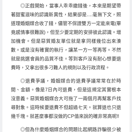
◎正戲開始，當事人乖乖繳錢後，本來是期望帶
著甜蜜滋味的認識新異性，結果卻是….毫無下文，照
道理婚姻媒合收了錢，儘管不保證雙方一定能來電(畢
竟感情事很難說)，但至少要定期的安排彼此認識。增
加機會。但是惡質婚友單位就是拿同樣幾位出來湊
數。或是沒有確實的執行，讓某一方一等再等。不然
就是挑選會員的品質不佳。等到客戶沒有耐心想要退
費時，又拿出很多刁難人的規則以及行政流程。
◎退費爭議，婚姻媒合的退費爭議常常在於時
間、金額。像是7日內可退費，但是這規定其實根本
沒意義。惡質婚姻媒合大可拖了一兩個月再幫客戶找
尋對象。這時候要退費不但超過七天。就算退也只退
幾千塊。就甚麼事都沒做的CP值來說的確非常高呢!!
◎但為什麼婚姻媒合的問題比起網路詐騙很少被