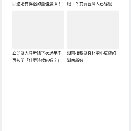
即結婚有伴侶的最佳選擇！
眼！？其實台灣人已經很佔
「便宜」了！
立即娶大陸新娘下次過年不
湖南相親娶身材嬌小皮膚的
再被問「什麼時候結婚？」
湖南新娘