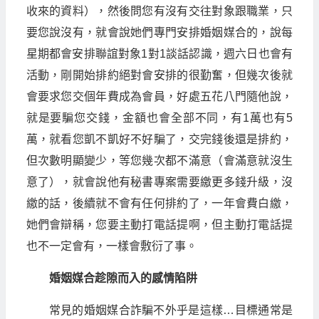
收來的資料），然後問您有沒有交往對象跟職業，只
要您說沒有，就會說她們專門安排婚姻媒合的，說每
星期都會安排聯誼對象1對1談話認識，週六日也會有
活動，剛開始排約絕對會安排的很勤奮，但幾次後就
會要求您交個年費成為會員，好處五花八門隨他說，
就是要騙您交錢，金額也會全部不同，有1萬也有5
萬，就看您凱不凱好不好騙了，交完錢後還是排約，
但次數明顯變少，等您幾次都不滿意（會滿意就沒生
意了），就會說他有秘書專案需要繳更多錢升級，沒
繳的話，後續就不會有任何排約了，一年會費白繳，
她們會辯稱，您要主動打電話提啊，但主動打電話提
也不一定會有，一樣會敷衍了事。
婚姻媒合趁隙而入的感情陷阱
常見的婚姻媒合詐騙不外乎是這樣…目標通常是