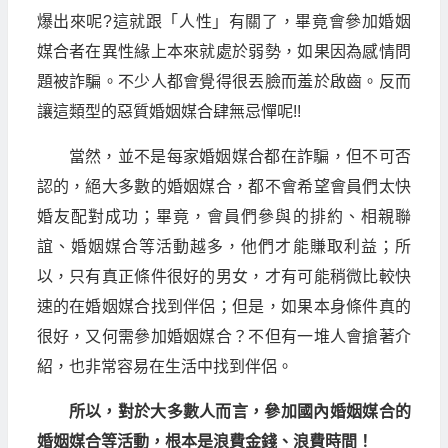
爆出來呢?這就跟「人性」有關了，畢竟會參加婚姻
媒合者在異性緣上本來就處於弱勢，如果因為感情問
題被詐騙。不少人都會覺得很丟臉而羞於啟齒。反而
讓這類型的惡質婚姻媒合肆無忌憚呢!!
當然，並不是每家婚姻媒合都在詐騙，但不可否
認的，絕大多數的婚姻媒合，都不會希望會員們太快
婚友配對成功；畢竟，會員們參與的排約、相親聯
誼、婚姻媒合等活動越多，他們才能賺取利益；所
以，只有真正條件很好的男女，才有可能稍微比較快
速的在婚姻媒合找到伴侶；但是，如果本身條件真的
很好，又何需參加婚姻媒合？不但有一堆人會搶著介
紹，也非常容易在生活中找到伴侶。
所以，對於大多數人而言，參加國內婚姻媒合的
婚姻媒合等活動，根本是浪費金錢、浪費時間！