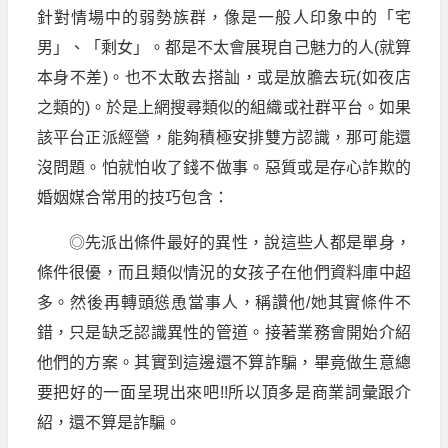
針對情場中的弱勢族群，像是一般人印象中的「宅
男」、「剩女」。都是不太會展現自己魅力的人(就算
本身不差)。也不太敢去搭訕，或是放膽去玩(如夜店
之類的)。於是上網搜尋類似的組織或社群平台。如果
該平台正派經營，能夠積極安排雙方認識，那可能還
沒問題。怕就怕收了錢不做事。惡質或是存心詐欺的
婚姻媒合常用的技巧包含：
◎先派出條件最好的異性，說這些人都是單身，
條件很優，而且類似情況的女孩子在他們資料庫中超
多。然後再轉頭慫恿當事人，稱讚他/她其實條件不
錯，只是缺乏認識異性的管道。接著業務會開始介紹
他們的方案。其實到這邊還不算詐騙，畢竟做生意總
要把好的一面呈現出來吧!!所以頂多是商業詞彙跟介
紹，還不算是詐騙。