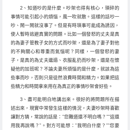
2、知道吵的是什麼。吵架也得有核心，瑣碎的
事情可能引起小的煩惱，風一吹就散。這樣的話吵一
吵、鬧一鬧就沒事了。但是有時瑣事可能成為誘因，
使人暫時逃避真實的問題。比如一個發怒的丈夫是真
的為妻子管教子女的方式而吵架，還是為了妻子對他
的不夠關心和尊重而氣惱呢？同樣，一個發怒的妻
子，是真的為丈夫邋遢、衣服亂扔而吵架，還是在懷
疑他的加班呢？不論夫妻所煩惱的是什麼，就該為這
些事而吵，否則只是徒然浪費時間和精力。如果把這
些精力和時間拿來用在為真正的事情吵架會好些。
3、盡可能明白地講出來。很好的將問題所在描
述出來，現實中常發生這樣的情況，夫妻吵架時喜歡
讓對方猜，常說的話是："您難道還不明白嗎？""這還
用我再說嗎？"。對方可能想："我明白什麼？""您要