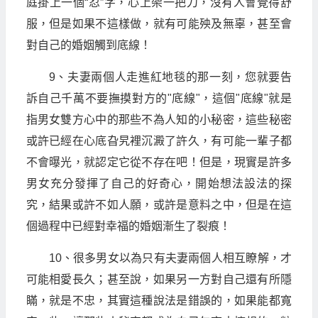
庭掛上一個“忍”字，心上架一把刀，沒有人會覺得舒
服，但是如果不這樣做，就有可能殃及無辜，甚至會
對自己的婚姻觸到底線！
9、夫妻兩個人走進紅地毯的那一刻，您就要告
訴自己千萬不要撫摸對方的"底線"，這個"底線"就是
指男女雙方心中的那些不為人知的小秘密，這些秘密
或許已經在心底旮旯裡沉澱了許久，有可能一輩子都
不會曝光，就認定它從不存在吧！但是，現實是許多
男女充分發揮了自己的好奇心，開始想法設法的探
究，結果或許不如人願，或許是意料之中，但是在這
個過程中已經對幸福的婚姻漸生了裂痕！
10、很多男女以為只有夫妻兩個人相互瞭解，才
可能相愛長久；甚至說，如果另一方對自己還有所隱
瞞，就是不忠，其實這種說法是錯誤的，如果能都寬