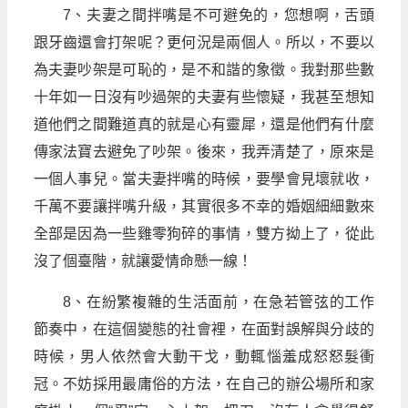
7、夫妻之間拌嘴是不可避免的，您想啊，舌頭
跟牙齒還會打架呢？更何況是兩個人。所以，不要以
為夫妻吵架是可恥的，是不和諧的象徵。我對那些數
十年如一日沒有吵過架的夫妻有些懷疑，我甚至想知
道他們之間難道真的就是心有靈犀，還是他們有什麼
傳家法寶去避免了吵架。後來，我弄清楚了，原來是
一個人事兒。當夫妻拌嘴的時候，要學會見壞就收，
千萬不要讓拌嘴升級，其實很多不幸的婚姻細細數來
全部是因為一些雞零狗碎的事情，雙方拗上了，從此
沒了個臺階，就讓愛情命懸一線！
8、在紛繁複雜的生活面前，在急若管弦的工作
節奏中，在這個變態的社會裡，在面對誤解與分歧的
時候，男人依然會大動干戈，動輒惱羞成怒怒髮衝
冠。不妨採用最庸俗的方法，在自己的辦公場所和家