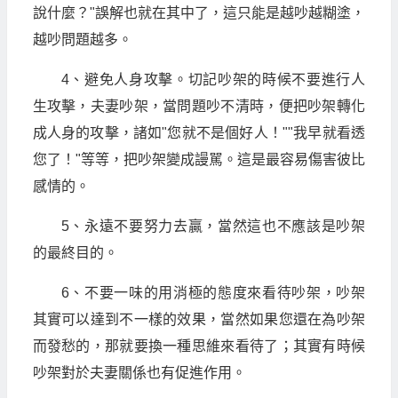
說什麼？"誤解也就在其中了，這只能是越吵越糊塗，
越吵問題越多。
4、避免人身攻擊。切記吵架的時候不要進行人
生攻擊，夫妻吵架，當問題吵不清時，便把吵架轉化
成人身的攻擊，諸如"您就不是個好人！""我早就看透
您了！"等等，把吵架變成謾駡。這是最容易傷害彼比
感情的。
5、永遠不要努力去贏，當然這也不應該是吵架
的最終目的。
6、不要一味的用消極的態度來看待吵架，吵架
其實可以達到不一樣的效果，當然如果您還在為吵架
而發愁的，那就要換一種思維來看待了；其實有時候
吵架對於夫妻關係也有促進作用。