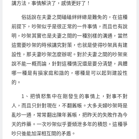
講方法，事情解決了，感情更好了！
俗話說在夫妻之間磕磕絆絆總是難免的，在這種
前提下，吵架似乎是很正常的一件事情，而且也有說
明，吵架其實也是夫妻之間的一種別樣的溝通，當然
這需要吵架的時候講究對策，也就是使得吵架具有建
設性，那夫妻吵架怎麼辦呢。對於夫妻之間的吵架來
說不能一概而論，針對這種情況還是要分清楚，具體
哪一種是有損家庭和諧的，哪種是可以起到建設性
的。
1、把憤怒集中在剛發生的事情上，對事不對
人，而且只針對現在，不翻舊帳。大多夫婦吵架時是
亂吵一通，常常翻出陳年舊帳，把昨天的失敗作為今
天的炸藥。一次吵架似乎要傾泄多年的積怨。這種爭
吵只後能加深相互間的矛盾。