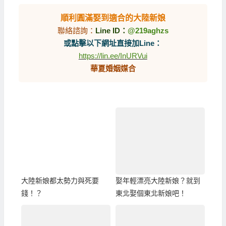
順利圓滿娶到適合的大陸新娘
聯絡諮詢：
Line ID：
@219aghzs
或點擊以下網址直接加Line：
https://lin.ee/InURVui
華夏婚姻媒合
大陸新娘都太勢力與死要
娶年輕漂亮大陸新娘？就到
錢！？
東北娶個東北新娘吧！