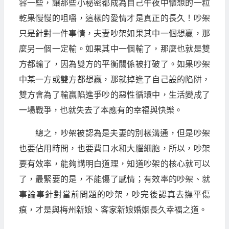
容一些，讓那些小秘密都成為自己午夜中懷想的一粒
乾果慢慢的咀嚼，這樣的愛情才是真正的長久！吵架
只是針對一件事情，夫妻吵架如果其中一個想贏，那
麼另一個一定輸。如果其中一個輸了，那麼也就是雙
方都輸了，因為雙方的平衡關係被打破了。如果吵架
中某一方或雙方都想贏，那就掉進了自己設的陷阱，
雙方會為了輸贏陷進爭吵的惡性循環中，生活變成了
一場戰爭，也就失去了本應有的幸福與快樂。
總之，吵架被認為是夫妻的別樣溝通，但是吵架
也要佔用時間，也要費口水和大腦細胞，所以，吵架
要有效率，能夠講明白道理，知道吵架的核心就可以
了，最緊要的是，不能傷了感情；有效率的吵架、就
事論事針對當前問題的吵架，吵完後認真去撫平傷
痕，才是與梅州新娘、客家新娘婚姻長久幸福之道。