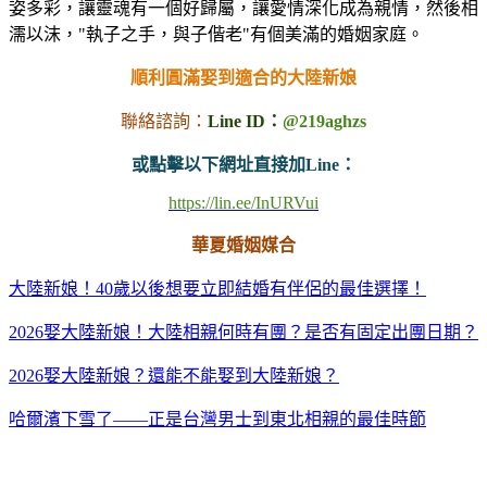
姿多彩，讓靈魂有一個好歸屬，讓愛情深化成為親情，然後相
濡以沫，"執子之手，與子偕老"有個美滿的婚姻家庭。
順利圓滿娶到適合的大陸新娘
聯絡諮詢：
Line ID：
@219aghzs
或點擊以下網址直接加Line：
https://lin.ee/InURVui
華夏婚姻媒合
大陸新娘！40歲以後想要立即結婚有伴侶的最佳選擇！
2026娶大陸新娘！大陸相親何時有團？是否有固定出團日期？
2026娶大陸新娘？還能不能娶到大陸新娘？
哈爾濱下雪了——正是台灣男士到東北相親的最佳時節