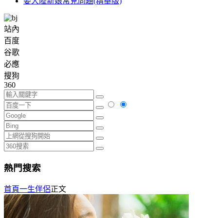
娶大陸新娘常見問題(精華版)
站內
百度
谷歌
必應
搜狗
360
熱門搜索
首頁
一生伴侶
正文