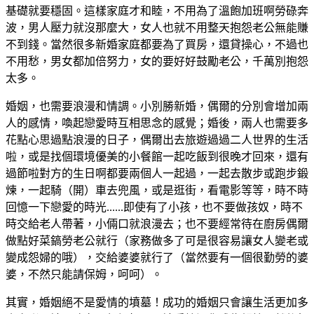
基礎就要穩固。這樣家庭才和睦，不用為了溫飽加班啊勞碌奔
波，男人壓力就沒那麼大，女人也就不用整天抱怨老公無能賺
不到錢。當然很多新婚家庭都要為了買房，還貸操心，不過也
不用愁，男女都加倍努力，女的要好好鼓勵老公，千萬別抱怨
太多。
婚姻，也需要浪漫和情調。小別勝新婚，偶爾的分別會增加兩
人的感情，喚起戀愛時互相思念的感覺；婚後，兩人也需要多
花點心思過點浪漫的日子，偶爾出去旅遊過過二人世界的生活
啦，或是找個環境優美的小餐館一起吃飯到很晚才回來，還有
過節啦對方的生日啊都要兩個人一起過，一起去散步或跑步鍛
煉，一起騎（開）車去兜風，或是逛街，看電影等等，時不時
回憶一下戀愛的時光......即使有了小孩，也不要做孩奴，時不
時交給老人帶著，小倆口就浪漫去；也不要經常待在廚房偶爾
做點好菜鎬勞老公就行（家務做多了可是很容易讓女人變老或
變成怨婦的哦），交給婆婆就行了（當然要有一個很勤勞的婆
婆，不然只能請保姆，呵呵）。
其實，婚姻絕不是愛情的墳墓！成功的婚姻只會讓生活更加多