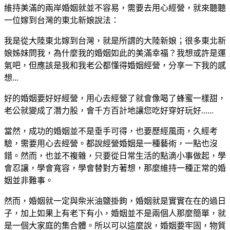
維持美滿的兩岸婚姻就並不容易，需要去用心經營，就來聽聽
一位嫁到台灣的東北新娘說法：
我是從大陸東北嫁到台灣，就是所謂的大陸新娘；很多東北新
娘姊妹問我，為什麼我的婚姻如此的美滿幸福？我想或許是運
氣吧，但應該是我和我老公都懂得婚姻經營，分享一下我的感
想...
好的婚姻要好好經營，用心去經營了就會像喝了蜂蜜一樣甜，
老公就變成了潛力股，會千方百計地讓您吃好穿好玩好......
當然，成功的婚姻並不是垂手可得，也要歷經風雨，久經考
驗，需要用心去經營。都說經營婚姻是一種藝術，一點也沒
錯。然而，也並不複雜，只要從日常生活的點滴小事做起，學
會忍讓，學會寬容，學會替對方著想，那麼維持一種正常的婚
姻並非難事。
然而，婚姻就一定與柴米油鹽掛鉤，婚姻就是實實在在的過日
子，加上如果上有老下有小，婚姻並不是兩個人那麼簡單，就
是一個大家庭的集合體。所以可以這麼說，婚姻要牢固，物質