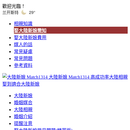
歡迎光臨！
兰开斯特
29°
相親知識
娶大陸新娘需知
娶大陸新娘費用
媒人的話
常見疑慮
常見問題
參考資料
大陸新娘 Match1314
高成功率大陸相親
娶到適合大陸新娘
大陸新娘
婚姻媒合
大陸相親
婚姻介紹
提醒注意