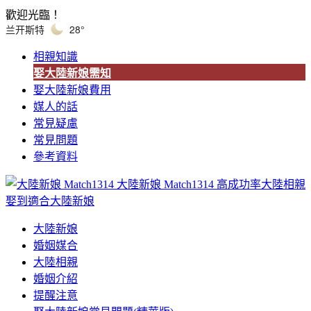
歡迎光臨！
兰开斯特
28°
相親知識
娶大陸新娘需知
娶大陸新娘費用
媒人的話
常見疑慮
常見問題
參考資料
大陸新娘 Match1314
高成功率大陸相親
娶到適合大陸新娘
大陸新娘
婚姻媒合
大陸相親
婚姻介紹
提醒注意