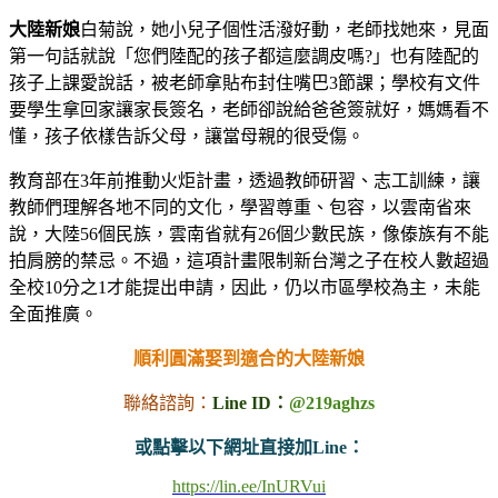
大陸新娘
白菊說，她小兒子個性活潑好動，老師找她來，見面
第一句話就說「您們陸配的孩子都這麼調皮嗎?」也有陸配的
孩子上課愛說話，被老師拿貼布封住嘴巴3節課；學校有文件
要學生拿回家讓家長簽名，老師卻說給爸爸簽就好，媽媽看不
懂，孩子依樣告訴父母，讓當母親的很受傷。
教育部在3年前推動火炬計畫，透過教師研習、志工訓練，讓
教師們理解各地不同的文化，學習尊重、包容，以雲南省來
說，大陸56個民族，雲南省就有26個少數民族，像傣族有不能
拍肩膀的禁忌。不過，這項計畫限制新台灣之子在校人數超過
全校10分之1才能提出申請，因此，仍以市區學校為主，未能
全面推廣。
順利圓滿娶到適合的大陸新娘
聯絡諮詢：
Line ID：
@219aghzs
或點擊以下網址直接加Line：
https://lin.ee/InURVui