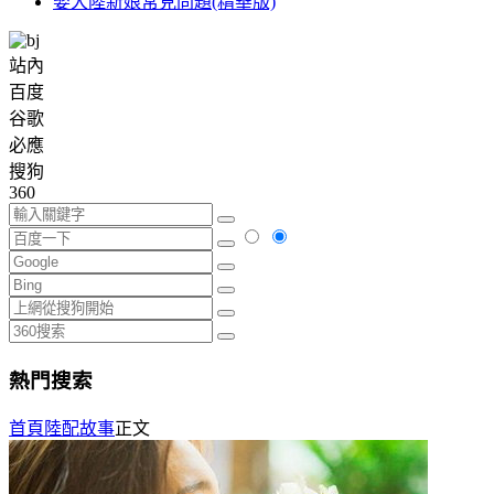
娶大陸新娘常見問題(精華版)
站內
百度
谷歌
必應
搜狗
360
熱門搜索
首頁
陸配故事
正文