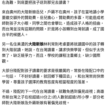
右為難，到底要把孩子送到那兒去讀書？
來自廣州的大陸新娘岳兒，戶籍不在廣州，孩子在當地讀小學
要繳交額外的贊助費，岳兒擔心，贊助費的多寡，可能造成老
師對孩子大小眼，同學之間也會攀比，造成孩子人格的扭曲，
而台灣並沒有這類的問題，於是將小孩轉到台灣就讀，成了國
台半的候選人。
另一名住美濃的
大陸新娘
林利常則考慮要將就讀國中的孩子轉
到大陸就讀，她說，在台灣讀書，講求快樂學習，但似乎太快
樂了，缺乏競爭力，而且，學校的課程注重鄉土，缺少國際
觀。
大部分陸配對孩子讀書的要求是很嚴厲的，常掛在陸配口中的
一句話，「不好好讀書，就回鄉下種田去」，和台灣崇尚快樂
學習，尊重孩子選擇的教育態度有相當程度的落差。
不過，陸配的下一代在台灣讀書，就難免遇到偏見歧視；高雄
市新台灣之子在校超過10分之1的人數就超過5所小學，部分老
師對大陸新娘及外籍新娘有著偏見歧視。