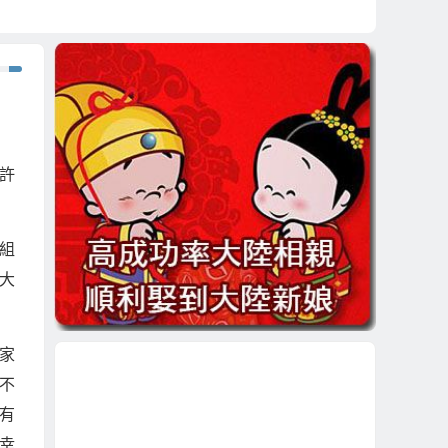
許
組
大
家
不
有
幸