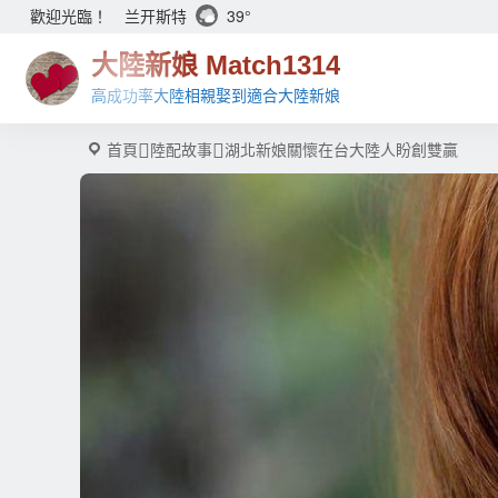
兰开斯特
39°
歡迎光臨！
大陸新娘 Match1314
高成功率大陸相親娶到適合大陸新娘
首頁
陸配故事
湖北新娘關懷在台大陸人盼創雙贏