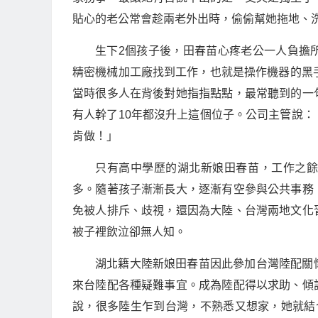
貼心的老公常會趁兩老外出時，偷偷幫她拖地、
生下2個孩子後，田春苗心疼老公一人負擔
精密機械加工廠找到工作，也就是操作機器的黑
當時很多人在背後對她指指點點，最常聽到的一
有人幹了10年都沒升上這個位子。公司主管說
肯做！」
只有高中學歷的湖北新娘田春苗，工作之
多。隨著孩子漸漸長大，逐漸有空參與公共事務
免被人排斥、歧視，還因為大陸、台灣兩地文化
被子裡飲泣卻無人知。
湖北籍大陸新娘田春苗因此參加台灣陸配關
來台陸配各種疑難事宜。成為陸配得以求助、傾
說，很多陸生乍到台灣，不熟悉又想家，她就結