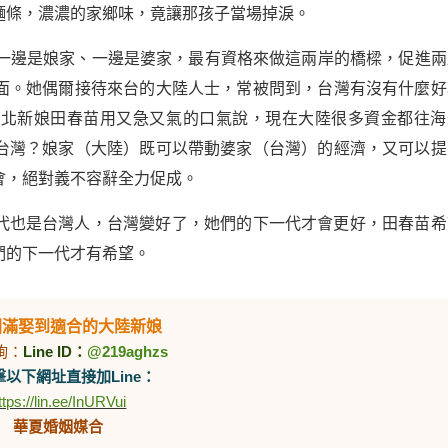
麵條，濃濃的家鄉味，竟讓那孩子當場掉淚。
，一邊是娘家、一邊是婆家，最有資格來做這兩岸的橋樑，促進兩
面。她偶爾接待來台的大陸人士，常被問到，台灣有沒有什麼好
湖北新娘田春苗用又急又氣的口氣說，現在大陸很多資金都往海
台灣？娘家（大陸）既可以帶動婆家（台灣）的經濟，又可以提
會，絕對義不容辭全力促成。
代也是台灣人，台灣變好了，她們的下一代才會更好，田春苗希
們的下一代才有希望。
圓滿娶到適合的大陸新娘
詢：
Line ID：
@219aghzs
以下網址直接加Line：
ttps://lin.ee/InURVui
華夏婚姻媒合