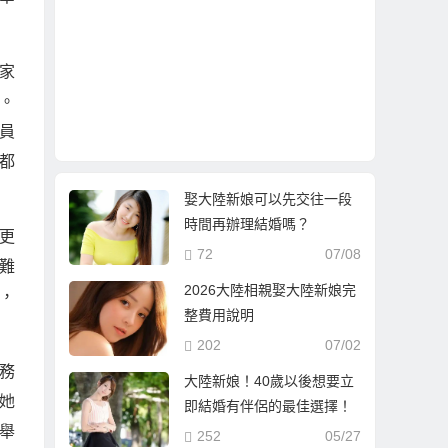
家
。
員
都
娶大陸新娘可以先交往一段
時間再辦理結婚嗎？
更
72
07/08
難
2026大陸相親娶大陸新娘完
，
整費用說明
202
07/02
務
大陸新娘！40歲以後想要立
她
即結婚有伴侶的最佳選擇！
舉
252
05/27