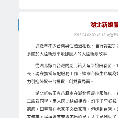
湖北新娘
2016-04-02 09:45:12
大陸新
這幾年不少台灣男性透過相親、自行認識等
多關於大陸新娘平淡卻感人的大陸新娘故事！
從湖北嫁到台灣的湖北籍大陸新娘田春苗，
長，現在擔當陸配服務工作，連來台陸生也成為
力引進陸資來台投資，創雙贏局面。
湖北新娘田春苗原本在湖北經營小服飾店，
工廠看同學，兩人因此結緣相戀，訂下千里姻緣。
適應，田春苗在老家不必做家事，但嫁到台灣，
家務事。最讓她有苦說不出的是，丈夫是獨生子