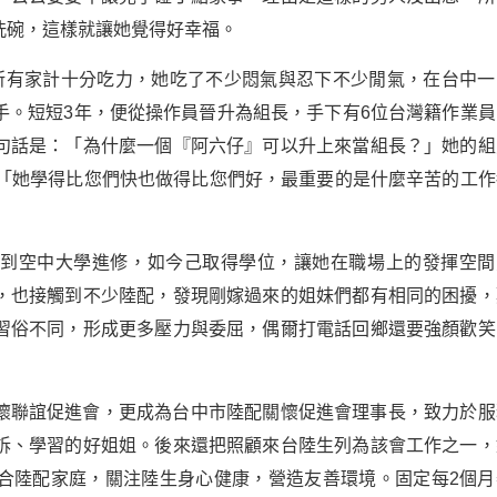
洗碗，這樣就讓她覺得好幸福。
所有家計十分吃力，她吃了不少悶氣與忍下不少閒氣，在台中一
手。短短3年，便從操作員晉升為組長，手下有6位台灣籍作業員
句話是：「為什麼一個『阿六仔』可以升上來當組長？」她的組
：「她學得比您們快也做得比您們好，最重要的是什麼辛苦的工作
餘到空中大學進修，如今己取得學位，讓她在職場上的發揮空間
，也接觸到不少陸配，發現剛嫁過來的姐妹們都有相同的困擾，
習俗不同，形成更多壓力與委屈，偶爾打電話回鄉還要強顏歡笑
懷聯誼促進會，更成為台中市陸配關懷促進會理事長，致力於服
訴、學習的好姐姐。後來還把照顧來台陸生列為該會工作之一，
合陸配家庭，關注陸生身心健康，營造友善環境。固定每2個月