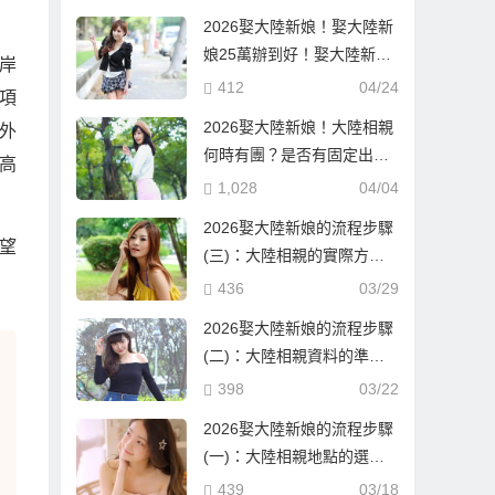
2026娶大陸新娘！娶大陸新
娘25萬辦到好！娶大陸新娘
岸
隨便也要60萬！到底差在哪
412
04/24
項
邊？
2026娶大陸新娘！大陸相親
外
何時有團？是否有固定出團
高
日期？
1,028
04/04
2026娶大陸新娘的流程步驟
望
(三)：大陸相親的實際方式
與流程！
436
03/29
2026娶大陸新娘的流程步驟
(二)：大陸相親資料的準備
與報名確認！
398
03/22
2026娶大陸新娘的流程步驟
(一)：大陸相親地點的選
擇！
439
03/18