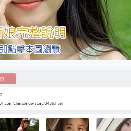
娘
2
4.com/chinabride-story/3436.html