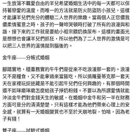
一生放蕩不羈愛自由的羊兒希望婚姻生活中的每一天都可以保
持著戀愛的溫度，而唯一的方法就是防火防盜防小孩兒，這樣
才能讓羊兒們充分的體驗二人世界的樂趣。當兩個人正您儂我
儂柔情蜜意之時，孩子的一聲啼哭頓時打破了所有的浪漫與和
諧，接下來的工作就是要給小祖宗餵奶換尿布，這樣的畫面光
是想想也會讓羊兒們抓狂，所以他們為了二人世界的激情是可
以把三人世界的溫情拋到腦後的。
金牛座——分帳式婚姻
腳踏實地，穩重務實的牛牛們是從來不吃浪漫那一套的。浪漫
又不是糧食，又不能拿過來當飯吃，所以搞羅曼蒂克那一套天
天在家裡玩捉迷藏是不能引起牛兒們任何興趣的，有那個時間
還不如琢磨琢磨怎麼給孩子掙奶粉錢。不要以為所謂愛情就能
沖淡金牛們對金錢天生的敏感，在婚姻中金牛和另一半在財務
方面可是分的清清楚楚，只有這樣才能為他們帶來心理上的安
全感，就算有一天婚姻變質也不至於天崩地裂，怕啥，因為老
子有錢！
雙子座——試驗式婚姻