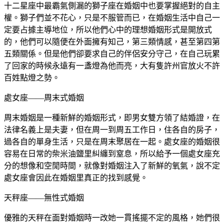
十二星座中最霸氣側漏的獅子座在婚姻中也要掌握絕對的自主
權。獅子們並不花心，只是不服管而已，在婚姻生活中自己一
定要占據主導地位，所以他們心中的理想婚姻形式是開放式
的，他們可以隨便在外面擁有知己，第三類情感，甚至第四第
五類關係。但是他們卻要求自己的伴侶安分守己，在自己玩累
了回家的時候永遠有一盞燈為他而亮，大有隻許州官放火不許
百姓點燈之勢。
處女座——周末式婚姻
周末婚姻是一種新鮮的婚姻形式，即男女雙方領了結婚證，在
法律名義上是夫妻，但在周一到周五工作日，住各自的房子，
過各自的單身生活，只是在周末聚居在一起。處女座的婚姻很
容易在日常的柴米油鹽里糾纏到窒息，所以給予一個處女座充
分的想像和空閒時間，就像對婚姻注入了新鮮的氧氣，說不定
處女座會因此在婚姻里真正的找到感覺。
天秤座——無性式婚姻
優雅的天秤在面對婚姻時一改她一貫搖擺不定的風格，她們很