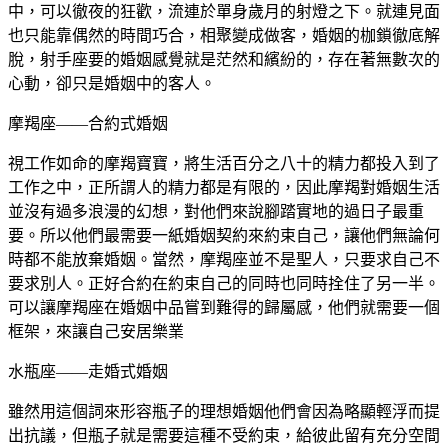
中，可以徹夜的狂歡，流連於單身歲月的射燈之下。就連見面
也只能靠偶然的時間巧合，相聚變成做客，婚姻的枷鎖徹底解
脫，射手座要的婚姻感覺就是茫然和繽紛的，存在著無數次的
心動，卻只是婚姻中的客人。
摩羯座——合約式婚姻
視工作如命的摩羯寶寶，將生活百分之八十的精力都投入到了
工作之中，正所謂人的精力都是有限的，因此摩羯對婚姻生活
並沒有過多浪漫的幻想，對他們來說腳踏實地的過日子最重
要。所以他們最需要一紙婚姻契約來約束自己，讓他們無論何
時都不能放棄婚姻。當然，摩羯座並不是聖人，只要求自己不
要求別人。正好合約在約束自己的同時也同時拴住了另一半。
可以讓摩羯座在婚姻中品嘗到難得的歸屬感，他們就需要一個
框架，來讓自己安居樂業
水瓶座——走婚式婚姻
雖然用這個詞來形容瓶子的理想婚姻他們會因為略顯輕浮而提
出抗議，但瓶子就是需要這種不受約束，給彼此留有充分空間