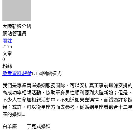
大陸新娘介紹
網站管理員
關註
2175
文章
0
粉絲
參考資料
評論
1,150
閱讀模式
我們是專業兩岸婚姻服務團隊，可以安排真正事前過濾安排的
高成功率相親活動，協助單身男性順利娶到大陸新娘；但是，
不少人在參加相親活動中，不知道如果去選擇，而錯過許多姻
緣；或許，可以從星座方面去參考，從婚姻星座看適合十二星
座的婚姻...
白羊座——丁克式婚姻