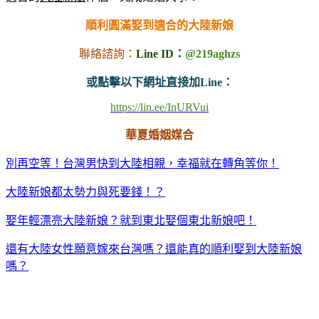
順利圓滿娶到適合的大陸新娘
聯絡諮詢：
Line ID：
@219aghzs
或點擊以下網址直接加Line：
https://lin.ee/InURVui
華夏婚姻媒合
別再空等！台灣男快到大陸相親，幸福就在轉角等你！
大陸新娘都太勢力與死要錢！？
娶年輕漂亮大陸新娘？就到東北娶個東北新娘吧！
還有大陸女性願意嫁來台灣嗎？還能真的順利娶到大陸新娘
嗎？