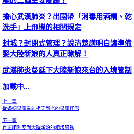
騙的二個主要關鍵！
擔心武漢肺炎？出國帶「消毒用酒精、乾
洗手」上飛機的相關規定
封城？封閉式管理？說清楚講明白讓準備
娶大陸新娘的人真正瞭解！
武漢肺炎蔓延下大陸新娘來台的入境管制
加載中...
上一篇
從婚姻星座看能相守到老的星座伴侶
下一篇
真正順利娶到大陸新娘的相親服務