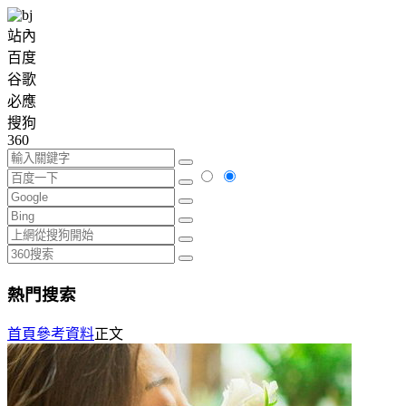
站內
百度
谷歌
必應
搜狗
360
熱門搜索
首頁
參考資料
正文