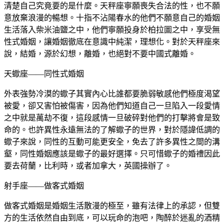
清楚自己究竟要的是什麼。天秤座寧願喪失合法的性，也不願
意放棄浪漫的暢想。十指不沾陽春水的他們不願意自己的婚姻
生活落入柴米油鹽之中，他們寧願投身於柏拉圖之中，享受無
性式婚姻，讓婚姻徹底在意識中純潔，理想化。對於天秤座來
說，結婚，源於幻想，離婚，也絕對不要中國式離婚。
天蠍座——同性式婚姻
外表強勢冷漠的蠍子其實內心比誰都要脆弱敏感他們極度渴望
被愛，卻又害怕被傷害，因為他們知道自己一旦陷入一段愛情
之中就是萬劫不復，這段感情一旦破碎對他們的打擊將會是致
命的。也許異性永遠無法的了解蠍子的世界，對於隱諱低調的
蠍子來說，同性的互動可能更安全，免去了許多異性之間的溝
壑，同性婚姻應該是蠍子的最好選擇。只可惜蠍子的婚禮因此
要去荷蘭，比利時，或者加拿大，英國操辦了。
射手座——做客式婚姻
做客式婚姻是婚姻生活散漫的極至，雖有法律上的承認，但雙
方的生活依然自由到底，可以玩命的泡吧，陶醉於迷亂的酒精