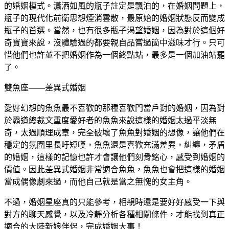
的婚姻模式。瀟洒如風的瓶子註定是飄泊的，在婚姻問題上，
瓶子的現代化前衛思想煙消雲散，最原始的婚姻狀態反而變成
瓶子的首選。當然，也有很多瓶子渴望婚姻，因為對於這個好
奇寶寶來說，沒體驗過的都要親自品嘗過箇中滋味才行。只可
惜他們也許並不把婚姻作為一個終點站，最多是一個加油站罷
了。
雙魚座——差異式婚姻
愛好幻想的魚魚最不喜歡的那種喜歡門當戶對的婚姻，因為對
於霸道總裁文重度愛好者的魚魚來說這樣的婚姻太過平淡無
奇，太過順理成章，完全破壞了魚魚對婚姻的想像，讓他們在
穩定的氛圍里長吁短嘆，魚魚還是喜歡充滿差異，糾纏，矛盾
的婚姻，這樣的記憶也許才會讓他們刻骨銘心，感受到婚姻的
價值。因此差異式婚姻非常適合魚魚，魚魚也會把這樣的婚姻
當成偶像劇來過，而他自己就是當之無愧的女主角。
不過，婚姻星座真的只能參考，相親時還是要好好感受一下與
對方的聊天感覺，以及冷靜分析各種相關條件，才能找到真正
適合的
大陸新娘
伴侶，完成婚姻大事！