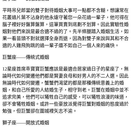
平時吊兒郎當的雙子對待婚姻大事可一點都不含糊，想讓常在
花叢過片葉不沾身的他永遠守著您一朵花過一輩子，他可得在
腦子裡好好盤算盤算，這筆買賣到底劃不划算。因此實驗性婚
姻對他們來說是最合適不過的了。先半條腿踏入婚姻生活，如
果一看苗頭不對就選擇全身而退，因為對雙子來說與其和不合
適的人雞飛狗跳的過一輩子還不如自己一個人來的痛快。
巨蟹座——傳統式婚姻
12星座首席乖寶寶巨蟹應該是最適合居家過日子的星座了，無
論時代如何變遷他們都是賢妻良母和好男人的不二人選。因此
無論時代如何變遷，蟹蟹們渴望的都是那種傳統意義上的婚
姻，和自己所愛的人結婚生子，相守到老。巨蟹在婚姻中並不
追求完美，他們可以犧牲自己的感受，可以犧牲浪漫的味道，
卻不會犧牲婚姻。或許一些豪放派覺得巨蟹對婚姻的態度過於
勉強，但巨蟹卻在圍城裡矢志不渝。
獅子座——開放式婚姻