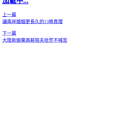
加載中...
上一篇
讓兩岸婚姻更長久的13條真理
下一篇
大陸新娘棄高薪陪夫拾荒不喊苦