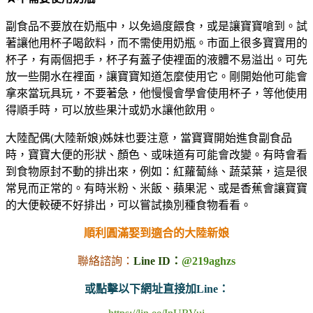
副食品不要放在奶瓶中，以免過度餵食，或是讓寶寶嗆到。試
著讓他用杯子喝飲料，而不需使用奶瓶。市面上很多寶寶用的
杯子，有兩個把手，杯子有蓋子使裡面的液體不易溢出。可先
放一些開水在裡面，讓寶寶知道怎麼使用它。剛開始他可能會
拿來當玩具玩，不要著急，他慢慢會學會使用杯子，等他使用
得順手時，可以放些果汁或奶水讓他飲用。
大陸配偶(大陸新娘)姊妹也要注意，當寶寶開始進食副食品
時，寶寶大便的形狀、顏色、或味道有可能會改變。有時會看
到食物原封不動的排出來，例如：紅蘿蔔絲、蔬菜葉，這是很
常見而正常的。有時米粉、米飯、蘋果泥、或是香蕉會讓寶寶
的大便較硬不好排出，可以嘗試換別種食物看看。
順利圓滿娶到適合的大陸新娘
聯絡諮詢：
Line ID：
@219aghzs
或點擊以下網址直接加Line：