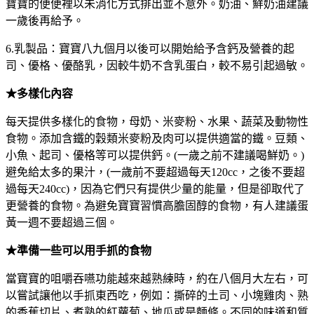
寶寶的便便裡以未消化方式排出並不意外。奶油、鮮奶油建議
一歲後再給予。
6.乳製品：寶寶八九個月以後可以開始給予含鈣及營養的起
司、優格、優酪乳，因較牛奶不含乳蛋白，較不易引起過敏。
★多樣化內容
每天提供多樣化的食物，母奶、米麥粉、水果、蔬菜及動物性
食物。添加含鐵的穀類米麥粉及肉可以提供適當的鐵。豆類、
小魚、起司、優格等可以提供鈣。(一歲之前不建議喝鮮奶。)
避免給太多的果汁，(一歲前不要超過每天120cc，之後不要超
過每天240cc)，因為它們只有提供少量的能量，但是卻取代了
更營養的食物。為避免寶寶習慣高膽固醇的食物，有人建議蛋
黃一週不要超過三個。
★準備一些可以用手抓的食物
當寶寶的咀嚼吞嚥功能越來越熟練時，約在八個月大左右，可
以嘗試讓他以手抓東西吃，例如：撕碎的土司、小塊雞肉、熟
的香蕉切片、煮熟的紅蘿蔔、地瓜或是麵條。不同的味道和質