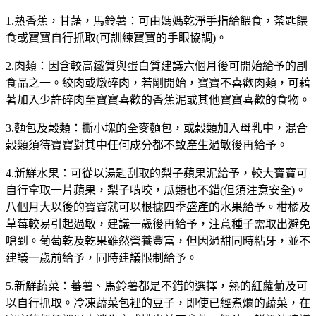
1.熟香蕉，甘藷，馬鈴薯：可由媽媽乾淨手指給餵食，茶匙餵
食或寶寶自行抓取(可訓練寶寶的手眼協調)。
2.肉類：因含較高鐵質與蛋白質建議六個月後可開始給予的副
食品之一。絞肉或燉碎肉，若剛開始，寶寶不喜歡肉類，可藉
著加入少許碎肉至寶寶喜歡的香蕉泥或其他寶寶喜歡的食物。
3.麵包及榖類：撕小塊的全麥麵包，或榖類加入母乳中，混合
榖類須待寶寶對其中任何成分都不致產生過敏後再給予。
4.新鮮水果：可從以湯匙刮取的梨子蘋果泥給予，較大寶寶可
自行拿取一片蘋果，梨子啃咬，瓜類也不錯(但須注意安全)。
八個月大以後的寶寶就可以根據四季盛產的水果給予。柑橘及
草莓較易引起過敏，建議一歲後再給予，注意種子需取出避免
嗆到。葡萄乾及乾果雖然營養豐富，但因過甜同時粘牙，並不
建議一歲前給予，同時建議限制給予。
5.新鮮蔬菜：蕃薯、馬鈴薯都是不錯的選擇，熟的紅蘿蔔及可
以自行抓取。冷凍蔬菜包裡的豆子，即使已經煮爛的蔬菜，在