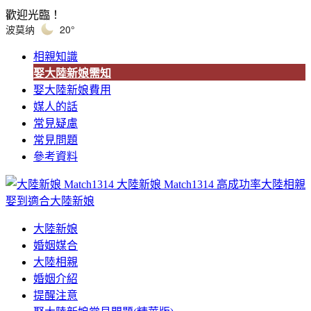
歡迎光臨！
波莫纳
20°
相親知識
娶大陸新娘需知
娶大陸新娘費用
媒人的話
常見疑慮
常見問題
參考資料
大陸新娘 Match1314
高成功率大陸相親
娶到適合大陸新娘
大陸新娘
婚姻媒合
大陸相親
婚姻介紹
提醒注意