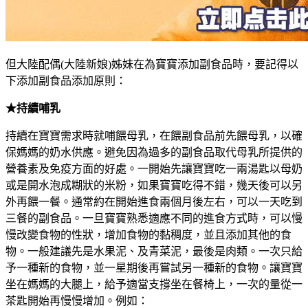
但大陸配偶(大陸新娘)姊妹在為寶寶添加副食品時，要記得以
下添加副食品添加原則：
★持續哺乳
持續在寶寶需求時就哺餵母乳，在餵副食品前先餵母乳，以確
保媽媽的奶水供應。避免因為過多的副食品取代母乳所提供的
營養素及免疫方面的好處。一開始先讓寶寶吃一兩湯匙以母奶
或是開水泡成糊狀的米粉，如果寶寶吃得不錯，幾天後可以另
外再餵一餐。通常約在開始進食兩個月後左右，可以一天吃到
三餐的副食品。一旦寶寶熟悉適應不同的進食方式時，可以慢
慢改變食物的性狀，增加食物的黏稠度，並且添加其他的食
物。一般建議先是水果泥、及青菜泥，最後是肉類。一次只給
予一種新的食物，並一星期後再嘗試另一種新的食物。讓寶寶
坐在媽媽的大腿上，給予適當支撐坐在餐椅上，一次的量從一
茶匙開始再慢慢增加。例如：