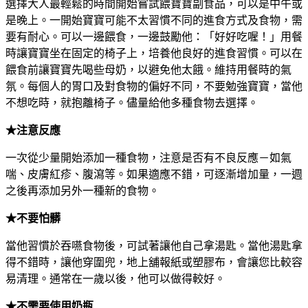
選擇大人最輕鬆的時間開始嘗試餵寶寶副食品，可以是中午或
是晚上。一開始寶寶可能不太習慣不同的進食方式及食物，需
要有耐心。可以一邊餵食，一邊鼓勵他：「好好吃喔！」用餐
時讓寶寶坐在固定的椅子上，培養他良好的進食習慣。可以在
餵食前讓寶寶先喝些母奶，以避免他太餓。維持用餐時的氣
氛。每個人的胃口及對食物的偏好不同，不要勉強寶寶，當他
不想吃時，就抱離椅子。儘量給他多種食物去選擇。
★注意反應
一次從少量開始添加一種食物，注意是否有不良反應－如氣
喘、皮膚紅疹、腹瀉等。如果適應不錯，可逐漸增加量，一週
之後再添加另外一種新的食物。
★不要怕髒
當他習慣於吞嚥食物後，可試著讓他自己拿湯匙。當他湯匙拿
得不錯時，讓他穿圍兜，地上舖報紙或塑膠布，會讓您比較容
易清理。通常在一歲以後，他可以做得較好。
★不需要使用奶瓶