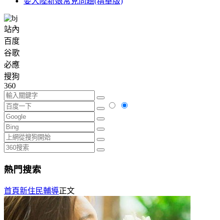
娶大陸新娘常見問題(精華版)
站內
百度
谷歌
必應
搜狗
360
熱門搜索
首頁
新住民輔導
正文