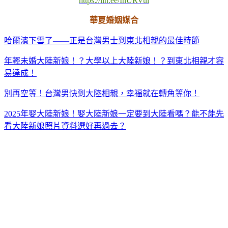
https://lin.ee/InURVui
華夏婚姻媒合
哈爾濱下雪了——正是台灣男士到東北相親的最佳時節
年輕未婚大陸新娘！？大學以上大陸新娘！？到東北相親才容
易達成！
別再空等！台灣男快到大陸相親，幸福就在轉角等你！
2025年娶大陸新娘！娶大陸新娘一定要到大陸看嗎？能不能先
看大陸新娘照片資料選好再過去？