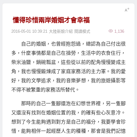
懂得珍惜兩岸婚姻才會幸福
2016-05-01 10:39:21
大陸新娘介紹
閱讀模式
1,136
自己的婚姻，也曾經抱怨過，總認為自己付出很
多，什麼事情都是自己在操勞，生活中的衣食住行，
柴米油鹽，鍋碗瓢盆，這些從以前的配角慢慢變成主
角，我也慢慢鍛煉成了家庭家務活的主力軍。我的愛
好，我的文學追求，我的音樂夢想，我的旅遊攝影等
不得不被繁重的家務活所替代。
那時的自己一隻腳還泡在幻想世界裡，另一隻腳
又還沒有找到在婚姻位置的我，的確有些心灰意冷。
想到了今生能夠遇到對方是自己的福分，我要學會珍
惜，能夠相伴一起經歷人生的種種，那會是我們記憶