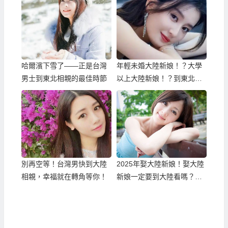
哈爾濱下雪了——正是台灣
年輕未婚大陸新娘！？大學
男士到東北相親的最佳時節
以上大陸新娘！？到東北相
親才容易達成！
別再空等！台灣男快到大陸
2025年娶大陸新娘！娶大陸
相親，幸福就在轉角等你！
新娘一定要到大陸看嗎？能
不能先看大陸新娘照片資料
選好再過去？