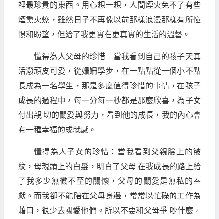
裡最珍貴的東西。用心想一想，人間煙火免不了有些
煙熏火燎，雖然日子不再像以前那樣浪漫那樣有所憧
憬和盼望，但給了我更實在更真實的生活的溫磬。
懂得為人父母的珍惜：當我看到自己的孩子天真
活潑頑皮可愛，從姍姍學步，在一點點從一個小不點
長成為一名學生，那是多麼值得珍惜的事情，在孩子
成長的過程中，每一分每一秒都是那麼欣喜，為子女
付出親 切的關愛與努力，看到他的成長，我的內心會
有一種幸福的成就感。
懂得為人子女的珍惜：當我看到父親臉上的皺
紋，母親頭上的白髮，明白了父母 在我成長的路上給
了我多少無微不至的關懷，父母的關愛是無私的奉
獻。而我卻不能陪在父母身邊，常常以忙碌的工作為
藉口，很少去關愛他們。所以不要和父母爭 吵什麼，