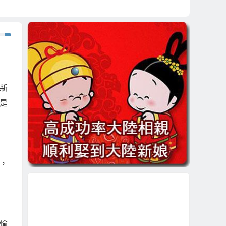
新
是
，
愉