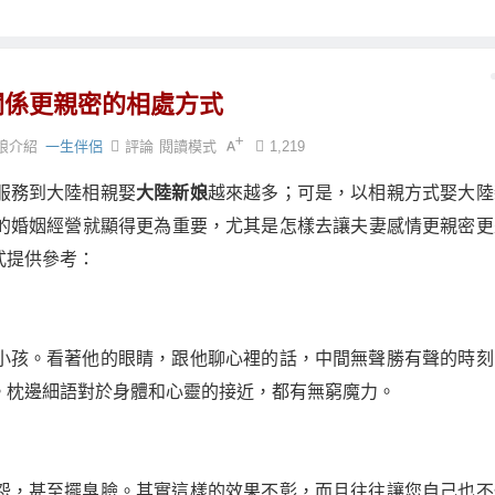
關係更親密的相處方式
娘介紹
一生伴侶
評論
閱讀模式
1,219
服務到大陸相親娶
大陸新娘
越來越多；可是，以相親方式娶大陸
的婚姻經營就顯得更為重要，尤其是怎樣去讓夫妻感情更親密更
式提供參考：
小孩。看著他的眼睛，跟他聊心裡的話，中間無聲勝有聲的時刻
。枕邊細語對於身體和心靈的接近，都有無窮魔力。
怨，甚至擺臭臉。其實這樣的效果不彰，而且往往讓您自己也不