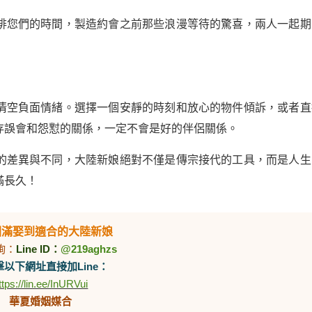
排您們的時間，製造約會之前那些浪漫等待的驚喜，兩人一起期
清空負面情緒。選擇一個安靜的時刻和放心的物件傾訴，或者直
存誤會和怨懟的關係，一定不會是好的伴侶關係。
的差異與不同，大陸新娘絕對不僅是傳宗接代的工具，而是人生
滿長久！
圓滿娶到適合的大陸新娘
詢：
Line ID：
@219aghzs
以下網址直接加Line：
ttps://lin.ee/InURVui
華夏婚姻媒合