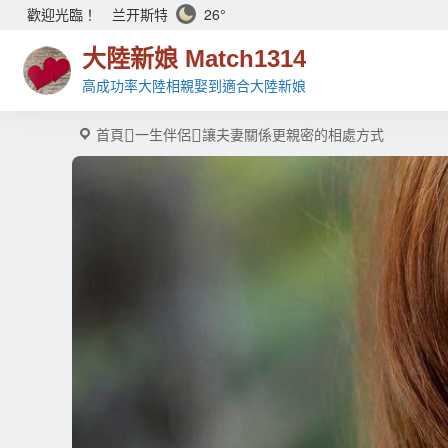
兰开斯特
26°
歡迎光臨！
大陸新娘 Match1314
高成功率大陸相親娶到適合大陸新娘
首頁
一生伴侶
讓夫妻關係更親密的相處方式