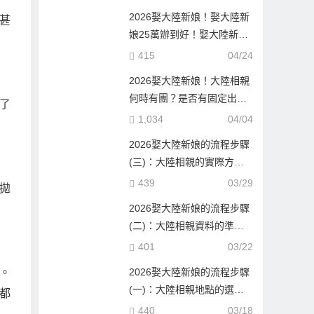
2026娶大陸新娘！娶大陸新
甚
娘25萬辦到好！娶大陸新娘
隨便也要60萬！到底差在哪
415
04/24
邊？
2026娶大陸新娘！大陸相親
何時有團？是否有固定出團
了
日期？
1,034
04/04
2026娶大陸新娘的流程步驟
(三)：大陸相親的實際方式
與流程！
439
03/29
拋
2026娶大陸新娘的流程步驟
(二)：大陸相親資料的準備
與報名確認！
401
03/22
。
2026娶大陸新娘的流程步驟
(一)：大陸相親地點的選
都
擇！
440
03/18