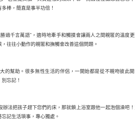
有多棒，簡直是事半功倍！
抱勝過千言萬語"，適時地牽手和觸摸會讓兩人之間親匿的溫度更
候，往往小動作的親匿和撫觸會改善這個問題。
很大的幫助。很多無性生活的伴侶，一開始都是從不親吻彼此開
，別忘記！
沒辦法把孩子趕下您們的床，那就鎖上浴室跟他一起泡個澡吧！
時忘記生活瑣事，專心獨處。