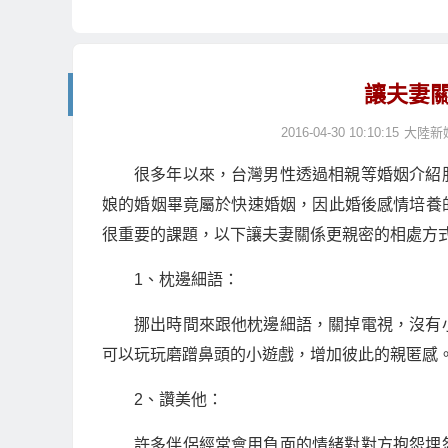
讓夫妻
2016-04-30 10:10:15
大陸新
很多年以來，台灣男性透過相親等婚姻介紹
娘的婚姻畢竟屬於快速婚姻，因此婚後感情培養
很重要的課題，以下讓夫妻關係更親密的相處方
1、枕邊細語：
挪出時間來跟他枕邊細語，關掉電視，沒有
可以玩玩磨蹭鼻頭的小遊戲，增加彼此的親匿感
2、讚美他：
許多伴侶經常會用負面的情緒對對方抱怨埋