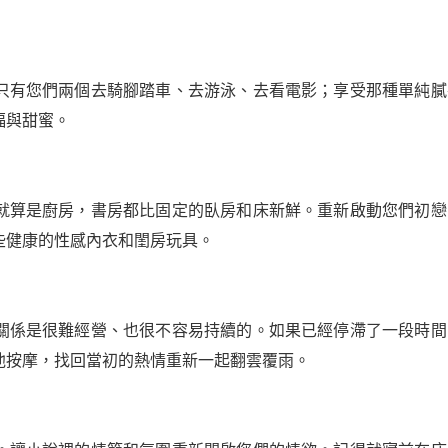
只有您們兩個去騎腳踏車、去游泳、去看電影；享受那種單純膩
福與甜蜜。
就算是廚房，書房都比固定的臥房和床新鮮。重新啟動您們初戀
些健康的性感內衣和閨房玩具。
關係是很難經營、也很不容易持續的。如果已經停滯了一段時間
他按摩，找回當初的熱情重新一起翻雲覆雨。