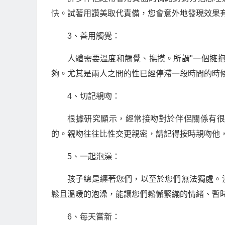
快。試著用讚美取代責備，您會意外地發現效果
3、善用觸覺：
人體需要溫度和觸覺、撫摸。所謂"一個擁
夠。尤其是兩人之間的性已經停滯一段時間的時
4、切記親吻：
根據研究顯示，經常接吻對於伴侶關係有
的。親吻往往比性交更親密，請記得按時親吻他
5、一起泡澡：
孩子總是纏著您們，以至於您們無法獨處。
鬆且溫暖的泡澡，能讓您們鬆懈緊繃的情緒、暫
6、每天嘗新：