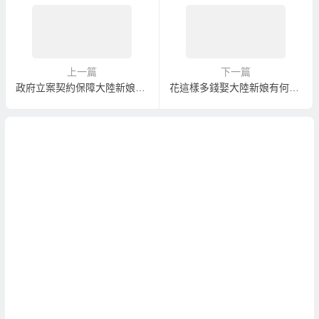
上一篇
下一篇
政府立案契約保障大陸新娘介紹婚姻媒合
花這樣多錢娶大陸新娘有何保障？大陸新娘跑掉或離婚包賠包換？