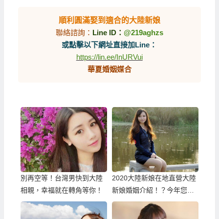
順利圓滿娶到適合的大陸新娘
聯絡諮詢：
Line ID：
@219aghzs
或點擊以下網址直接加Line：
https://lin.ee/InURVui
華夏婚姻媒合
別再空等！台灣男快到大陸
2020大陸新娘在地直營大陸
相親，幸福就在轉角等你！
新娘婚姻介紹！？今年您可
能就是娶不到大陸新娘！