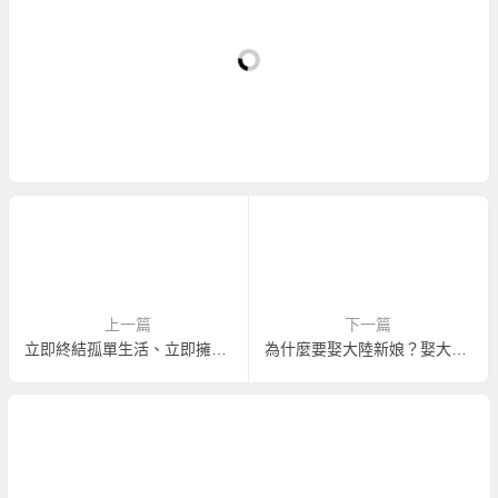
上一篇
下一篇
立即終結孤單生活、立即擁有老伴！
為什麼要娶大陸新娘？娶大陸新娘有什麼好處？