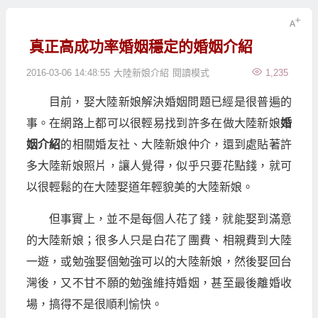
真正高成功率婚姻穩定的婚姻介紹
2016-03-06 14:48:55
大陸新娘介紹
閱讀模式
1,235
目前，娶大陸新娘解決婚姻問題已經是很普遍的
事。在網路上都可以很輕易找到許多在做大陸新娘
婚
姻介紹
的相關婚友社、大陸新娘仲介，還到處貼著許
多大陸新娘照片，讓人覺得，似乎只要花點錢，就可
以很輕鬆的在大陸娶道年輕貌美的大陸新娘。
但事實上，並不是每個人花了錢，就能娶到滿意
的大陸新娘；很多人只是白花了團費、相親費到大陸
一遊，或勉強娶個勉強可以的大陸新娘，然後娶回台
灣後，又不甘不願的勉強維持婚姻，甚至最後離婚收
場，搞得不是很順利愉快。