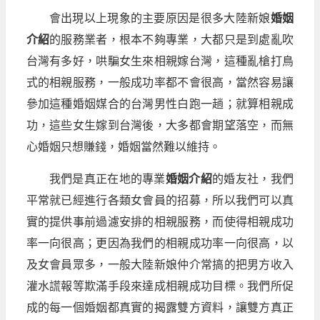
會出現以上現象的主要原因是很多大陸新娘
婚姻
介紹
的服務業者，根本不夠專業，大都只是到處亂吹
台灣有多好，哄騙女生來相親嫁台灣，這種亂槍打鳥
式的相親服務，一般成功率都不會很高，當然容易讓
參加這種婚姻媒合的台灣男性白跑一趟；就算相親成
功，這些女生嫁到台灣後，大多都會期望落空，而無
心婚姻只想賺錢，婚姻當然難以維持。
我們是真正在地的專業
婚姻介紹
的婚友社，我們
平常就已經進行各類女會員的招募，所以我們可以真
實的提供事前過濾安排的相親服務，而使得相親成功
率一向很高；更因為我們的相親成功率一向很高，以
及女會員眾多，一般大陸新娘仲介常搞的把男方收入
灌水謊報等欺滿手段來達成相親成功目標。我們所促
成的每一個婚姻都真實的揭露雙方資料，讓雙方真正