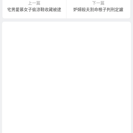
上一篇
下一篇
宅男愛慕女子偷涼鞋收藏被逮
妒婦殺夫割命根子判刑定讞