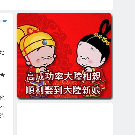
地
合
他
不
造