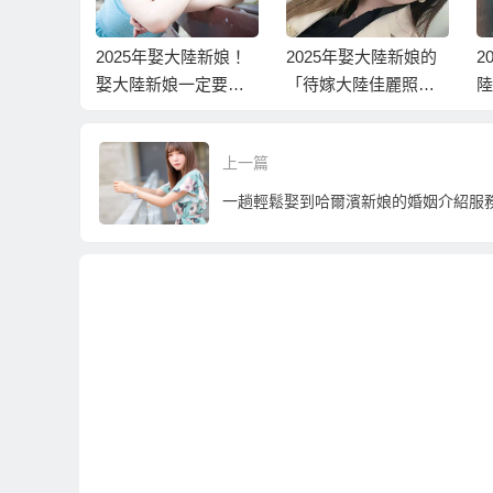
大陸新娘！
2025年娶大陸新娘的
2021輕鬆娶到單純大
一定要到
「待嫁大陸佳麗照
陸新娘、大陸新娘一
能不能先
片」、「待嫁大陸佳
條龍辦到好的大陸相
照片資料
麗資料」！
親服務
上一篇
？
一趟輕鬆娶到哈爾濱新娘的婚姻介紹服