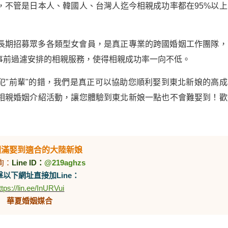
，不管是日本人、韓國人、台灣人迄今相親成功率都在95%以上
長期招募眾多各類型女會員，是真正專業的跨國婚姻工作團隊，
事前過濾安排的相親服務，使得相親成功率一向不低。
犯"前輩"的錯，我們是真正可以協助您順利娶到東北新娘的高成
相親婚姻介紹活動，讓您體驗到東北新娘一點也不會難娶到！歡
圓滿娶到適合的大陸新娘
詢：
Line ID：
@219aghzs
以下網址直接加Line：
ttps://lin.ee/InURVui
華夏婚姻媒合