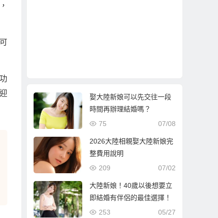
，
可
功
迎
娶大陸新娘可以先交往一段
時間再辦理結婚嗎？
75
07/08
2026大陸相親娶大陸新娘完
整費用說明
209
07/02
大陸新娘！40歲以後想要立
即結婚有伴侶的最佳選擇！
253
05/27