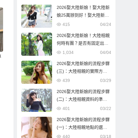
2026娶大陸新娘！娶大陸新
娘25萬辦到好！娶大陸新娘
隨便也要60萬！到底差在哪
415
04/24
邊？
2026娶大陸新娘！大陸相親
何時有團？是否有固定出團
日期？
1,034
04/04
專
2026娶大陸新娘的流程步驟
(三)：大陸相親的實際方式
與流程！
439
03/29
2026娶大陸新娘的流程步驟
(二)：大陸相親資料的準備
與報名確認！
401
03/22
2026娶大陸新娘的流程步驟
(一)：大陸相親地點的選
擇！
440
03/18