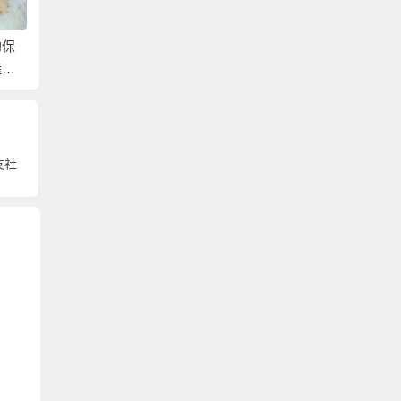
牌的
真正揮別百年孤寂找
2026娶大陸新娘的流
別再空
合服
到伴侶的婚姻媒合服
程步驟(一)：大陸相親
到大陸
務
地點的選擇！
在轉角
友社