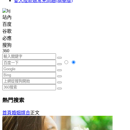
娶大陸新娘常見問題(精華版)
站內
百度
谷歌
必應
搜狗
360
熱門搜索
首頁
婚姻媒合
正文