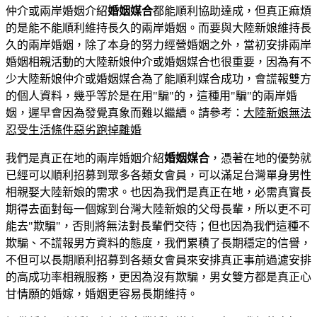
仲介或兩岸婚姻介紹
婚姻媒合
都能順利協助達成，但真正痲煩
的是能不能順利維持長久的兩岸婚姻。而要與大陸新娘維持長
久的兩岸婚姻，除了本身的努力經營婚姻之外，當初安排兩岸
婚姻相親活動的大陸新娘仲介或婚姻媒合也很重要，因為有不
少大陸新娘仲介或婚姻媒合為了能順利媒合成功，會謊報雙方
的個人資料，幾乎等於是在用"騙"的，這種用"騙"的兩岸婚
姻，遲早會因為發覺真象而難以繼續。請參考：
大陸新娘無法
忍受生活條件惡劣跑掉離婚
我們是真正在地的兩岸婚姻介紹
婚姻媒合
，憑著在地的優勢就
已經可以順利招募到眾多各類女會員，可以滿足台灣單身男性
相親娶大陸新娘的需求。也因為我們是真正在地，必需真實長
期得去面對每一個嫁到台灣大陸新娘的父母長輩，所以更不可
能去"欺騙"，否則將無法對長輩們交待；但也因為我們這種不
欺騙、不謊報男方資料的態度，我們累積了長期穩定的信譽，
不但可以長期順利招募到各類女會員來安排真正事前過濾安排
的高成功率相親服務，更因為沒有欺騙，男女雙方都是真正心
甘情願的婚嫁，婚姻更容易長期維持。