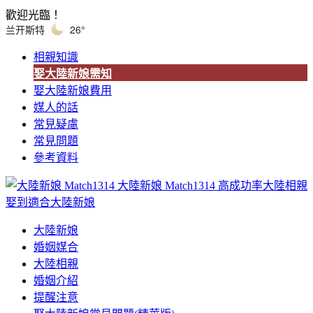
歡迎光臨！
兰开斯特
26°
相親知識
娶大陸新娘需知
娶大陸新娘費用
媒人的話
常見疑慮
常見問題
參考資料
大陸新娘 Match1314
高成功率大陸相親
娶到適合大陸新娘
大陸新娘
婚姻媒合
大陸相親
婚姻介紹
提醒注意