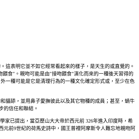
的。這表明它並不如它經常看起來的樣子，是天生的或直覺的。
餵食"。親吻可能是由"接吻餵食"演化而來的一種後天習得的
另外一種可能是它是清理行為的一種文化確定形式或，至少在色
狗和貓舔，並用鼻子愛撫彼此以及其它物種的成員；甚至，蝸牛
步的信任和聯結。
家已提出，當亞歷山大大帝於西元前 326年進入印度時，希
西元前9世紀的荷馬史詩中，國王普裡阿摩斯令人難忘地親吻阿