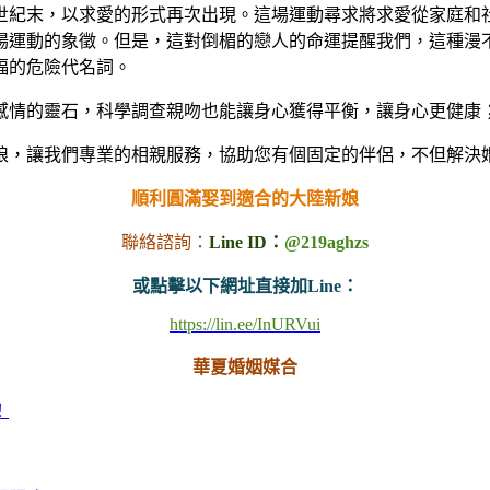
1世紀末，以求愛的形式再次出現。這場運動尋求將求愛從家庭和
場運動的象徵。但是，這對倒楣的戀人的命運提醒我們，這種漫
福的危險代名詞。
感情的靈石，科學調查親吻也能讓身心獲得平衡，讓身心更健康
娘，讓我們專業的相親服務，協助您有個固定的伴侶，不但解決
順利圓滿娶到適合的大陸新娘
聯絡諮詢：
Line ID：
@219aghzs
或點擊以下網址直接加Line：
https://lin.ee/InURVui
華夏婚姻媒合
！