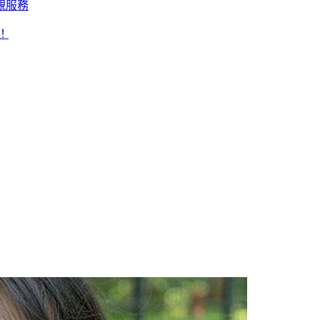
親服務
！