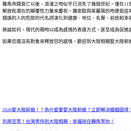
羅馬帝國衰亡以後，浪漫之吻似乎已消失了幾個世紀。僅在1
解放和潛在的顛覆性力量來慶祝。羅密歐與茱麗葉的吻便是這
錯誤的人的危險的代名詞演化到健康、地位、名譽、前途和幸
無論如何，現代的親吻以成為感情的表達方式，甚至成為促進
如果您還沒有對象來釋放您的感情，歡迎到大陸相親娶大陸新
2026娶大陸新娘！？為什麼要娶大陸新娘？立即解決婚姻困境
別再空等！台灣男快到大陸相親，幸福就在轉角等你！