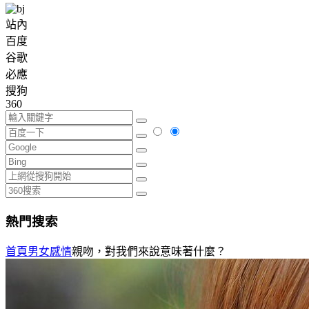
站內
百度
谷歌
必應
搜狗
360
熱門搜索
首頁
男女感情
親吻，對我們來說意味著什麼？