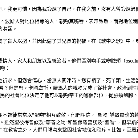
吧，我更可憐，因為我鍛煉了自己，在我之前，沒有人曾鍛煉過
吻。波斯人對地位相等的人，親吻其嘴唇，表示致敬，而對地位
的嘴唇。
吻了盲人以撒，並因此偷了其兄長的祝福。在《歌中之歌》中，
家人和朋友以及統治者。他們區別吻手或吻臉頰（osculum）與親
接吻：
地祈求。但您會傷心，當無人問津時。您有禍了，死丫頭，生活
嘴唇？但是您，卡圖盧斯，羅馬人的親吻完成了從社會、政治到性
馬公民的社會地位決定了他可以親吻帝王的哪個部位，從臉頰到腳
督徒常常以"聖吻"相互致敬。他們相信，"聖吻"導致靈魂的轉換
）。雖然聖彼得曾談及"慈善之吻"和聖保羅曾談及"聖吻"，但
" 在教會之外，人們用親吻來鞏固社會地位和秩序。比如，臣