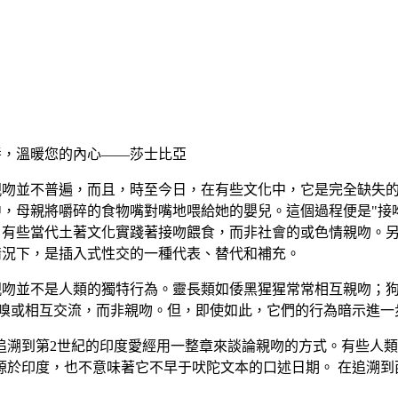
唇，溫暖您的內心——莎士比亞
親吻並不普遍，而且，時至今日，在有些文化中，它是完全缺失
，母親將嚼碎的食物嘴對嘴地喂給她的嬰兒。這個過程便是"接吻
，有些當代土著文化實踐著接吻餵食，而非社會的或色情親吻。
情況下，是插入式性交的一種代表、替代和補充。
親吻並不是人類的獨特行為。靈長類如倭黑猩猩常常相互親吻；
聞嗅或相互交流，而非親吻。但，即使如此，它們的行為暗示進一
溯到第2世紀的印度愛經用一整章來談論親吻的方式。有些人類學
源於印度，也不意味著它不早于吠陀文本的口述日期。 在追溯到