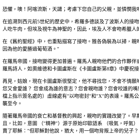
恐懼，噢！阿喀流斯，天譴；考慮下您自己的父親，並憐憫我
在追溯到西元前5世紀的歷史中，希羅多德談及了波斯人的接
人吃牛肉，但埃及視牛為神聖的，因此，埃及人不會吻希臘人
在《舊約聖經》中，也重點描寫了接吻。雅各偽裝為以掃，親
因為他的愛勝過葡萄酒。"
在羅馬帝國，接吻變得更加普遍。羅馬人親吻他們的合作夥伴或情人、
羅馬詩人，如奧維德和卡圖盧斯在《卡圖盧斯第8章》中慶祝
再見，姑娘，現在卡圖盧斯很堅定，他不尋找您，不會不情願
您又會愛誰？ 您會成為誰的意志？您會親吻誰？您會咬誰的
檔上指示簽名處的）虛線處有"以吻密封"和"X"的表達。羅
襲至今。
隨著羅馬帝國的衰亡和基督教的興起，親吻的實踐改變了。早期基
且，比如，意圖 （"精神"）源于原始印歐語系 （吸氣，呼氣
賣了耶穌："但耶穌對他說，猶大，用一個吻背叛上帝的兒子？