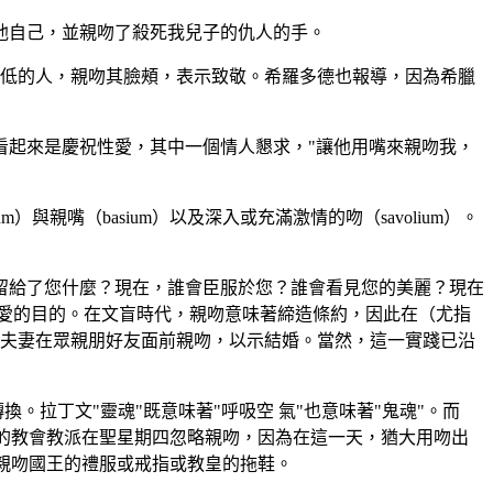
他自己，並親吻了殺死我兒子的仇人的手。
稍低的人，親吻其臉頰，表示致敬。希羅多德也報導，因為希臘
看起來是慶祝性愛，其中一個情人懇求，"讓他用嘴來親吻我，
嘴（basium）以及深入或充滿激情的吻（savolium）。
留給了您什麼？現在，誰會臣服於您？誰會看見您的美麗？現在
愛的目的。在文盲時代，親吻意味著締造條約，因此在（尤指
。夫妻在眾親朋好友面前親吻，以示結婚。當然，這一實踐已沿
。拉丁文"靈魂"既意味著"呼吸空 氣"也意味著"鬼魂"。而
早斯的教會教派在聖星期四忽略親吻，因為在這一天，猶大用吻出
屬親吻國王的禮服或戒指或教皇的拖鞋。