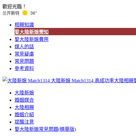
歡迎光臨！
兰开斯特
36°
相親知識
娶大陸新娘需知
娶大陸新娘費用
媒人的話
常見疑慮
常見問題
參考資料
大陸新娘 Match1314
高成功率大陸相親
大陸新娘
婚姻媒合
大陸相親
婚姻介紹
提醒注意
娶大陸新娘常見問題(精華版)