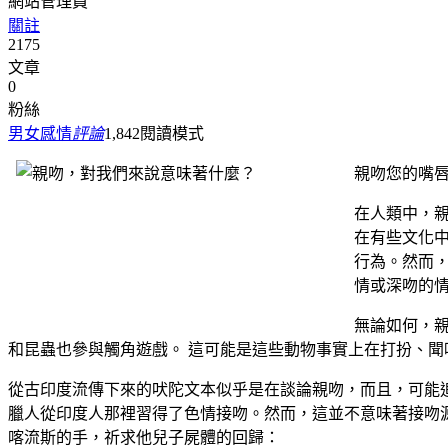
網站管理員
關註
2175
文章
0
粉絲
男女感情
評論
1,842
閱讀模式
親吻您的嘴
在人類中，
在有些文化中
行為。然而
情或深吻的
無論如何，
和昆蟲也參與觸角遊戲。 這可能是這些動物事實上在打扮、
從古印度流傳下來的吠陀文本似乎是在談論親吻，而且，可能追
臘人從印度人那裡習得了色情接吻。然而，這並不意味著接吻
喀流斯的手，祈求他兒子屍體的回歸：