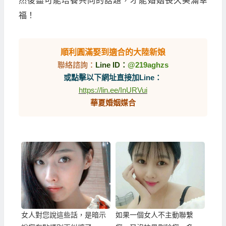
然後盡可能培養共同的話題，才能婚姻長久美滿幸
福！
順利圓滿娶到適合的大陸新娘
聯絡諮詢：
Line ID：
@219aghzs
或點擊以下網址直接加Line：
https://lin.ee/InURVui
華夏婚姻媒合
女人對您說這些話，是暗示
如果一個女人不主動聯繫