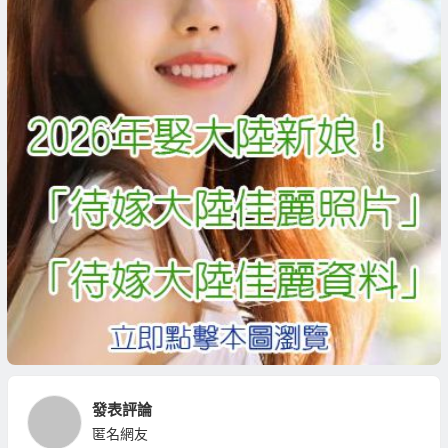
發表評論
匿名網友