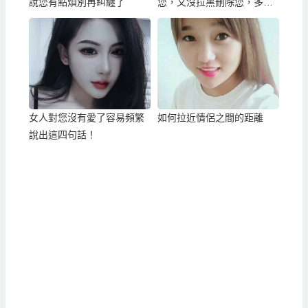
說您有點煩別再糾纏了
您，又沒拉黑刪除您，多半
是這些想法…
女人對您沒有愛了容易頻繁
如何拉近情侶之間的距離
說出這四句話！