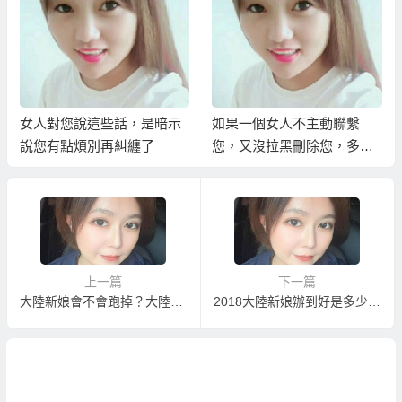
如果一個女人不主動聯繫
女人對您沒有愛了容易頻繁
您，又沒拉黑刪除您，多半
說出這四句話！
是這些想法…
上一篇
下一篇
大陸新娘會不會跑掉？大陸新娘跑掉有賠償嗎？
2018大陸新娘辦到好是多少錢？