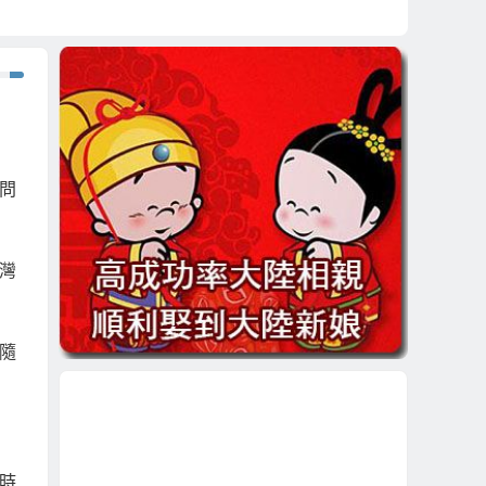
問
灣
隨
時