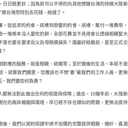
，日日賠更好；因為就可以不停的向其他想嫁台灣的待嫁大陸新
了嫁台灣而特別去花錢、給錢了。
事，從追求的約會、送禮到戀愛的約會、送禮、幫付一堆費用，
送一堆根本沒人愛吃的餅，全部花費並不見得會比透過相親娶大
不是也要去要求岳父岳母賠償損失？還最好結婚前、甚至正式交
據？
相對應的服務，就是相親、結婚等；至於婚後的生活，本就不是
活，就算我們願意，您應該也不想"養"著我們的工作人員，更無
因，我們要如何負責？
人都無法對此做出任何的保證與保障；過去，10幾年前，大陸新
現在的兩岸婚姻與環境，早已經不存在類似的問題，更無法提供
用後，我們以契約保證中途不加價的完整提供相親、婚紗、喜酒