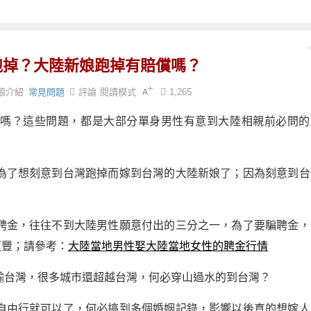
跑掉？大陸新娘跑掉有賠償嗎？
娘介紹
常見問題
評論
閱讀模式
1,265
償嗎？這些問題，都是大部分單身男性有意到大陸相親前必問的
為了想刻意到台灣跑掉而嫁到台灣的大陸新娘了；因為刻意到台
聘金，往往不到大陸男性願意付出的三分之一，為了要騙聘金，
更豐；請參考：
大陸當地男性娶大陸當地女性的聘金行情
輸台灣，很多城市還超越台灣，何必穿山過水的到台灣？
自由行就可以了，何必搞到多個婚姻記錄，影響以後真的想嫁人