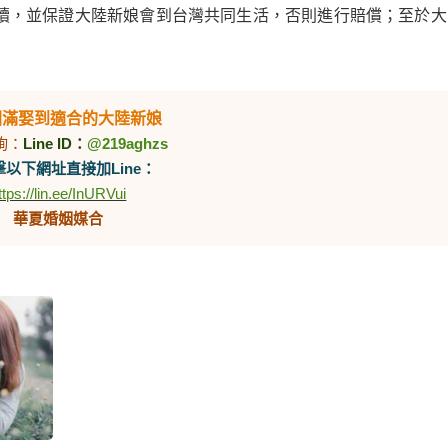
續，並保證大陸新娘會到台灣共同生活，否則進行賠償；至於大
圓滿娶到適合的大陸新娘
詢：
Line ID：
@219aghzs
以下網址直接加Line：
ttps://lin.ee/InURVui
華夏婚姻媒合