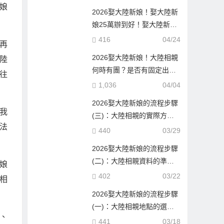
娘
2026娶大陸新娘！娶大陸新
娘25萬辦到好！娶大陸新娘
隨便也要60萬！到底差在哪
416
04/24
再
邊？
2026娶大陸新娘！大陸相親
陸
何時有團？是否有固定出團
往
日期？
1,036
04/04
2026娶大陸新娘的流程步驟
我
(三)：大陸相親的實際方式
法
與流程！
440
03/29
2026娶大陸新娘的流程步驟
(二)：大陸相親資料的準備
娘
與報名確認！
402
03/22
相
2026娶大陸新娘的流程步驟
(一)：大陸相親地點的選
、
擇！
441
03/18