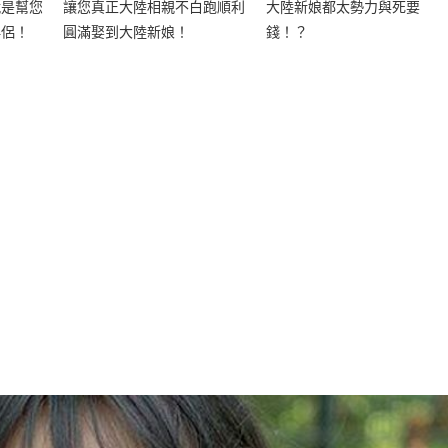
就是幫您
讓您真正大陸相親不白跑順利
大陸新娘都太勢力與死要
伴侶！
圓滿娶到大陸新娘！
錢！？