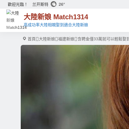
兰开斯特
26°
歡迎光臨！
大陸新娘 Match1314
高成功率大陸相親娶到適合大陸新娘
首頁
大陸新娘
福建新娘
含聘金僅33萬就可以輕鬆娶