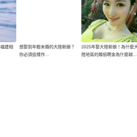
到福建相
想娶到年輕未婚的大陸新娘？
2025年娶大陸新娘！為什麼
！
你必須這樣作…
陸地區的婚俗聘金為什麼越來
越高？