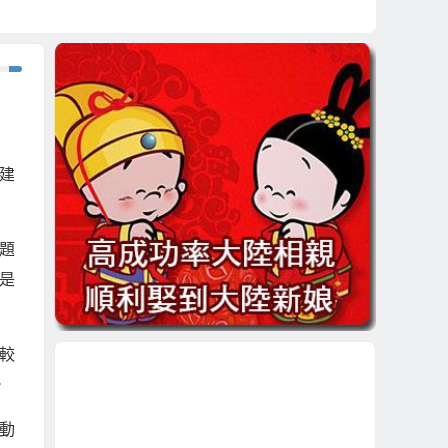
建
題
也是
較
。
動