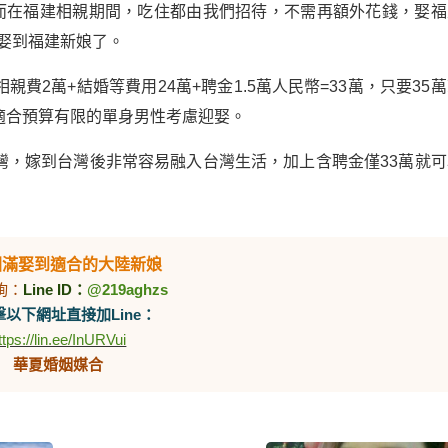
，而在福建相親期間，吃住都由我們招待，不需再額外花錢，娶福
鬆娶到福建新娘了。
費2萬+結婚等費用24萬+聘金1.5萬人民幣=33萬，只要35
適合預算有限的單身男性考慮迎娶。
灣，嫁到台灣後非常容易融入台灣生活，加上含聘金僅33萬就可
圓滿娶到適合的大陸新娘
詢：
Line ID：
@219aghzs
以下網址直接加Line：
ttps://lin.ee/InURVui
華夏婚姻媒合