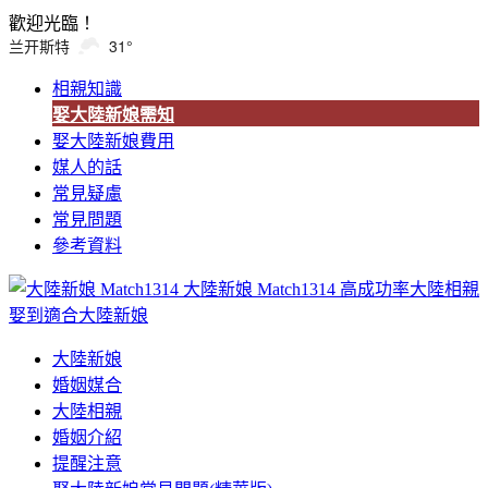
歡迎光臨！
兰开斯特
31°
相親知識
娶大陸新娘需知
娶大陸新娘費用
媒人的話
常見疑慮
常見問題
參考資料
大陸新娘 Match1314
高成功率大陸相親
娶到適合大陸新娘
大陸新娘
婚姻媒合
大陸相親
婚姻介紹
提醒注意