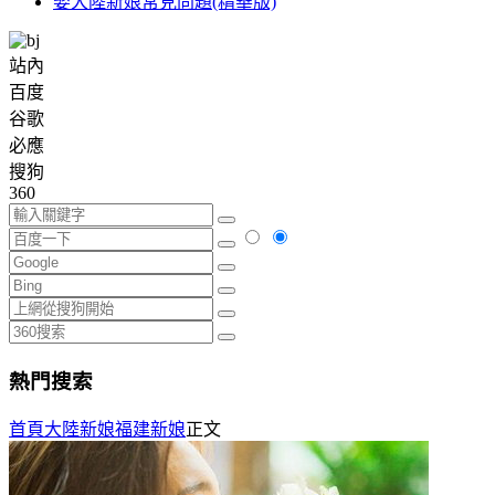
娶大陸新娘常見問題(精華版)
站內
百度
谷歌
必應
搜狗
360
熱門搜索
首頁
大陸新娘
福建新娘
正文