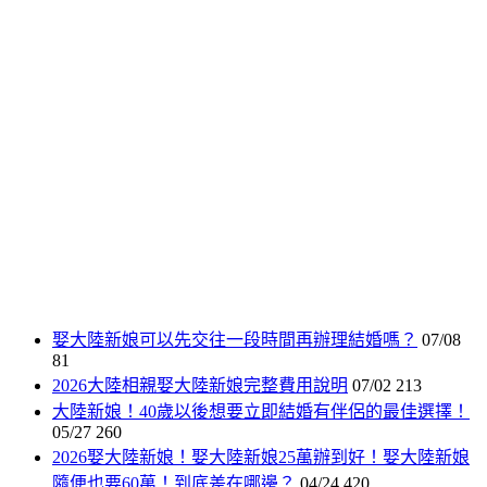
娶大陸新娘可以先交往一段時間再辦理結婚嗎？
07/08
81
2026大陸相親娶大陸新娘完整費用說明
07/02
213
大陸新娘！40歲以後想要立即結婚有伴侶的最佳選擇！
05/27
260
2026娶大陸新娘！娶大陸新娘25萬辦到好！娶大陸新娘
隨便也要60萬！到底差在哪邊？
04/24
420