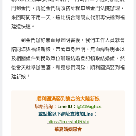
門到金門，再從金門碼頭搭計程車到金門法院辦理，
來回時間不用一天，遠比請台灣親友代辦再快遞到福
建還快速。
到金門辦好無血緣聲明書後，我們工作人員就會
陪同您與福建新娘，帶著單身證明、無血緣聲明書以
及相關證件到民政單位辦理結婚登記領取結婚證，然
後當天就舉辦喜酒，和讓您們洞房，順利圓滿娶到福
建新娘！
順利圓滿娶到適合的大陸新娘
聯絡諮詢：
Line ID：
@219aghzs
或點擊以下網址直接加Line：
https://lin.ee/InURVui
華夏婚姻媒合