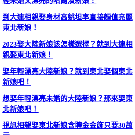
輕未婚又漂亮的哈爾濱新娘！
到大連相親娶身材高䠷坦率直接顏值亮麗
東北新娘！
2023娶大陸新娘該怎樣選擇？就到大連相
親娶東北新娘！
娶年輕漂亮大陸新娘？就到東北娶個東北
新娘吧！
想娶年輕漂亮未婚的大陸新娘？那來娶東
北新娘吧！
視訊相親娶東北新娘含聘金金飾只要30萬