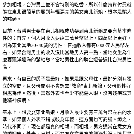
參加相親，台灣男士並不會特別的吃香，所以什麼肯肯付費就
能在東北很簡單的娶到年輕漂亮的美女東北新娘，根本是騙人
的噱頭。
目前，台灣男士要在東北相親成功娶到東北新娘是要有基本條
件的；首先，個人月收入要達三萬台幣以上，四萬以上更好，
因為東北當地30~40歲的男性，普遍收入都有6000元人民幣左
右，如果台灣男士的收入沒比當地男人高一點，當地女生為什
麼要飄洋過海的駕給您？當地男性出的聘金還普遍比台灣男性
高。
再來，有自己的房子是最好，如果是跟父母住，最好分別有獨
立的空間，且父母開明不會想去"教育"東北新娘，父母個性好
相處為佳。然後，當然外表也至少不能傷人眼，沒有殘疾或其
他精神疾病。
基本上，想要娶東北新娘，月收入最少要有三萬台幣左右的水
準，如果個人外表不錯或較為年輕，這方面也可商議。總之，
時代不同了，現在都是真的相親，而相親，男方通常在意女方
的婚姻史、外表、身材，而女方在意男方的經濟狀況，這都是