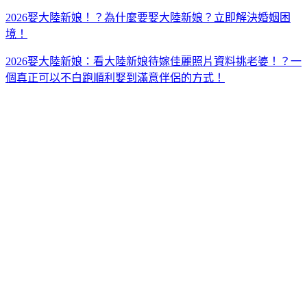
2026娶大陸新娘！？為什麼要娶大陸新娘？立即解決婚姻困
境！
2026娶大陸新娘：看大陸新娘待嫁佳麗照片資料挑老婆！？一
個真正可以不白跑順利娶到滿意伴侶的方式！