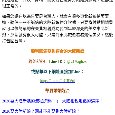
很正常的。
如果您還在以為只要是台灣人，就會有很多東北新娘搶著要
嫁，聽信一些不誠信的大陸新娘仲介吹噓，只要肯付點相親費
就可以很簡單的在東北相親成功娶到年輕漂亮的美女東北新
娘，那您就有很大可能，只是到東北旅遊看看幾個美女，然後
打包回台灣。
順利圓滿娶到適合的大陸新娘
聯絡諮詢：
Line ID：
@219aghzs
或點擊以下網址直接加Line：
https://lin.ee/InURVui
華夏婚姻媒合
2026娶大陸新娘的流程步驟(一)：大陸相親地點的選擇！
2026娶大陸新娘？還能不能娶到大陸新娘？