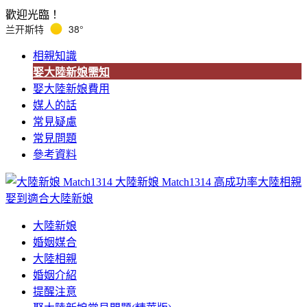
歡迎光臨！
兰开斯特
38°
相親知識
娶大陸新娘需知
娶大陸新娘費用
媒人的話
常見疑慮
常見問題
參考資料
大陸新娘 Match1314
高成功率大陸相親
娶到適合大陸新娘
大陸新娘
婚姻媒合
大陸相親
婚姻介紹
提醒注意