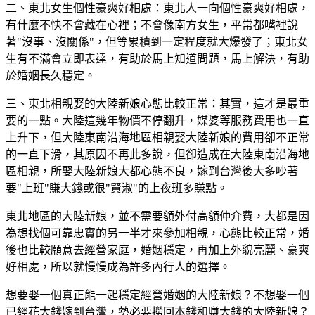
二、東北女生個性豪爽好相處：東北人一向個性豪爽好相處，
有什麼不快不會藏在心裡；不會像南方女生，平常都嘴裡說
著"沒事、沒關係"，但等累積到一定程度就大爆發了；東北女
生有不滿會立即表達，有助於馬上知道問題，馬上解決，有助
於婚姻長久穩定。
三、東北相親娶的大陸新娘心態比較正常：其實，這才是最重
要的一點。大陸這幾年物價不停翻升，媒婆等服務費用也一直
上升下，但大陸東南沿海地區相親娶大陸新娘的費用卻不正常
的一直下滑，其原因不再此多說，但卻造成在大陸東南沿海地
區相親，所娶大陸新娘大都心態不良，嫁到台灣後大多吵著
要"上班"賺大錢或很"賢淑"的上夜班多賺點。
東北地區的大陸新娘，並不需要額外付高額仲介費，大都是因
為想找個可靠忠實的另一半才來參加相親，心態比較正常，婚
後也比較願意去經營家庭，婚姻穩定，再加上外貌亮麗、豪爽
好相處，所以就慢慢成為許多內行人的選擇。
想要娶一個真正能一起穩定經營婚姻的大陸新娘？不想娶一個
已經花大錢嫁到台灣，勢必要撈回本錢和賺大錢的大陸新娘？