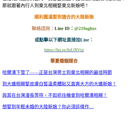
那就跟著內行人到東北相親娶東北新娘吧！
順利圓滿娶到適合的大陸新娘
聯絡諮詢：
Line ID：
@219aghzs
或點擊以下網址直接加Line：
https://lin.ee/InURVui
華夏婚姻媒合
哈爾濱下雪了——正是台灣男士到東北相親的最佳時節
到大連相親娶皮膚白皙溫柔體貼又直爽大方的大連新娘！
與其在台灣漫長等待，不如抓住機會到哈爾濱相親！
想娶到年輕未婚的大陸新娘？你必須這樣作…