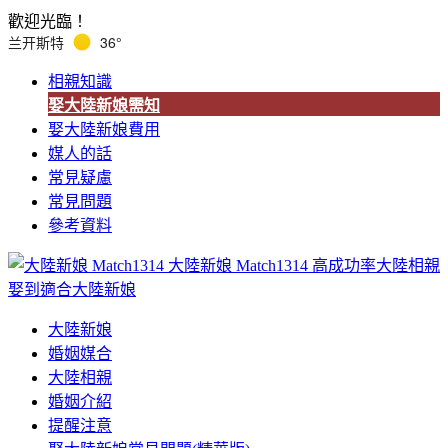
歡迎光臨！
兰开斯特
36°
相親知識
娶大陸新娘需知
娶大陸新娘費用
媒人的話
常見疑慮
常見問題
參考資料
大陸新娘 Match1314
高成功率大陸相親
娶到適合大陸新娘
大陸新娘
婚姻媒合
大陸相親
婚姻介紹
提醒注意