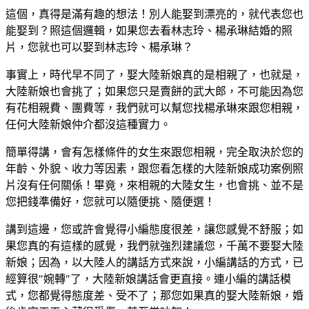
這個，真得是滿有趣的想法！別人能娶到漂亮的，就代表您也
能娶到？照這個邏輯，如果您去看林志玲、楊承琳結婚的照
片，您就也可以娶到林志玲、楊承琳？
事實上，時代早不同了，娶大陸新娘真的是相親了，也就是，
大陸新娘也會挑了；如果您只是賣餅的武大郎，不可能因為您
有花相親費、團費等，我們就可以幫您找楊承琳來跟您相親，
任何大陸新娘仲介都沒這種實力。
簡單得講，會有怎樣條件的女生來跟您相親，完全取決於您的
年齡、外貌、收力等因素，跟您看怎樣的大陸新娘成功案例照
片沒有任何關係！畢竟，來相親的大陸女生，也會挑、並不是
您把錢準備好，您就可以隨便挑、隨便選！
講到這邊，您或許會覺得小編態度很差，讓您感覺不舒服；如
果您真的有這樣的感覺，我們就強烈建議您，千萬不要娶大陸
新娘；因為，以大陸人的講話方式來說，小編講話的方式，已
經算很"婉轉"了，大陸新娘講話會更直接。連小編的講話模
式，您都覺得態度差、受不了；那您如果真的娶大陸新娘，婚