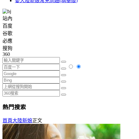
娶大陸新娘常見問題(精華版)
站內
百度
谷歌
必應
搜狗
360
熱門搜索
首頁
大陸新娘
正文