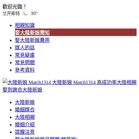
歡迎光臨！
兰开斯特
30°
相親知識
娶大陸新娘需知
娶大陸新娘費用
媒人的話
常見疑慮
常見問題
參考資料
大陸新娘 Match1314
高成功率大陸相親
娶到適合大陸新娘
大陸新娘
婚姻媒合
大陸相親
婚姻介紹
提醒注意