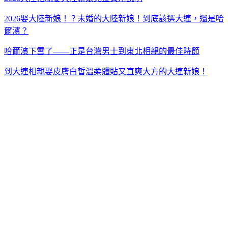
2026娶大陸新娘！？未婚的大陸新娘！到底該選大連，還是哈
爾濱？
哈爾濱下雪了——正是台灣男士到東北相親的最佳時節
到大連相親娶皮膚白皙溫柔體貼又直爽大方的大連新娘！