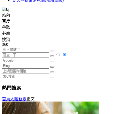
娶大陸新娘常見問題(精華版)
站內
百度
谷歌
必應
搜狗
360
熱門搜索
首頁
大陸新娘
正文