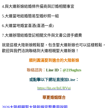
4.與大連新娘結婚條件撮商與訂婚相關事宜
5.大連當地結婚簡易型婚紗照一組
6.大連當地婚宴喜酒(喜酒一桌)
7.大連辦理結婚登記相關文件與文書公證手續費
就是這樣大陸新娘輕鬆娶，包含娶大連新娘也可以這樣輕鬆，
歡迎與我們洽詢聯絡到大連相親娶大連新娘！
順利圓滿娶到適合的大陸新娘
聯絡諮詢：
Line ID：
@219aghzs
或點擊以下網址直接加Line：
https://lin.ee/InURVui
華夏婚姻媒合
2026大陸相親娶大陸新娘完整費用說明