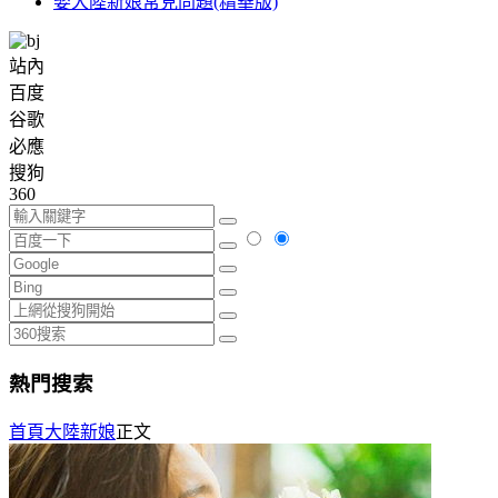
娶大陸新娘常見問題(精華版)
站內
百度
谷歌
必應
搜狗
360
熱門搜索
首頁
大陸新娘
正文