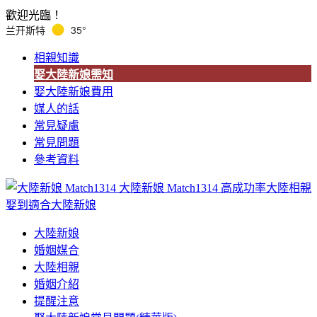
歡迎光臨！
兰开斯特
35°
相親知識
娶大陸新娘需知
娶大陸新娘費用
媒人的話
常見疑慮
常見問題
參考資料
大陸新娘 Match1314
高成功率大陸相親
娶到適合大陸新娘
大陸新娘
婚姻媒合
大陸相親
婚姻介紹
提醒注意