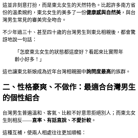
這並非刻意打扮，而是東北女生的天然特色。比起許多南方省
份的溫柔婉約，東北女生的美多了一份
健康感與自然美
，與台
灣男生常見的審美完全吻合。
不少年過三十、甚至四十歲的台灣男生到東北相親後，都會驚
訝地說一句話：
「怎麼東北女生的狀態都這麼好？看起來比實際年
齡小好多！」
這也讓東北新娘成為近年台灣相親圈中
詢問度最高
的族群。
二、性格豪爽、不做作：最適合台灣男生
的個性組合
台灣男生普遍溫和、客氣、比較不好意思拒絕別人；而東北女
生則相反——
直率、有話直說、不愛計較
。
這種互補，使兩人相處往往更加順暢：