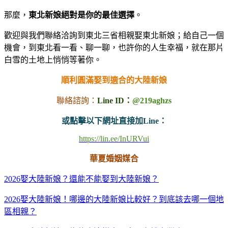
那麼，
東北新娘絕對是你的最佳選擇
。
歡迎與我們聯絡洽詢到東北三省相親娶東北新娘；給自己一個
機會，到東北看一看、聊一聊，也許你的人生幸福，就在那片
白雪的土地上悄悄等著你。
順利圓滿娶到適合的大陸新娘
聯絡諮詢：
Line ID：
@219aghzs
或點擊以下網址直接加Line：
https://lin.ee/InURVui
華夏婚姻媒合
2026娶大陸新娘？還能不能娶到大陸新娘？
2026娶大陸新娘！哪邊的大陸新娘比較好？到底該去哪一個地
區相親？