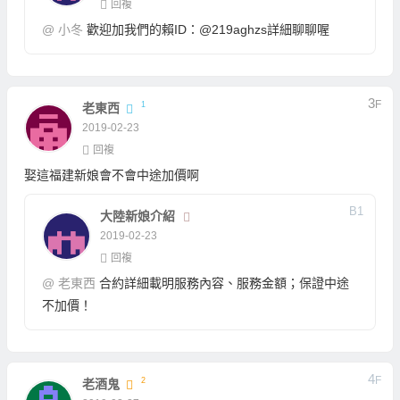
回複
@
小冬
歡迎加我們的賴ID：@219aghzs詳細聊聊喔
3
F
1
老東西
2019-02-23
回複
娶這福建新娘會不會中途加價啊
B
1
大陸新娘介紹
2019-02-23
回複
@
老東西
合約詳細載明服務內容、服務金額；保證中途
不加價！
4
F
2
老酒鬼