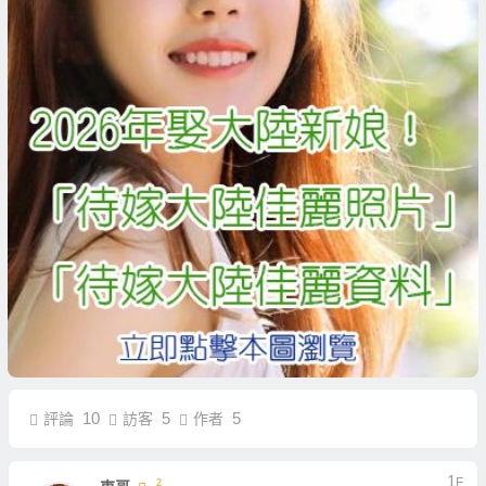
10
5
5
評論
訪客
作者
1
F
2