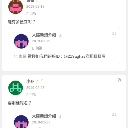
東哥
2019-02-18
回複
能有多便宜呢？
B
1
大陸新娘介紹
2019-02-19
回複
@
東哥
歡迎加我們的賴ID：@219aghzs詳細聊聊喔
2
F
2
小冬
2019-02-23
回複
要則樣報名？
B
1
大陸新娘介紹
2019-02-23