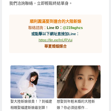
我們洽詢聯絡，立即輕鬆終結單身。
順利圓滿娶到適合的大陸新娘
聯絡諮詢：
Line ID：
@219aghzs
或點擊以下網址直接加Line：
https://lin.ee/InURVui
華夏婚姻媒合
娶大陸新娘很貴！？到福建
想娶到年輕未婚的大陸新
相親娶福建新娘最划算！
娘？你必須這樣作…