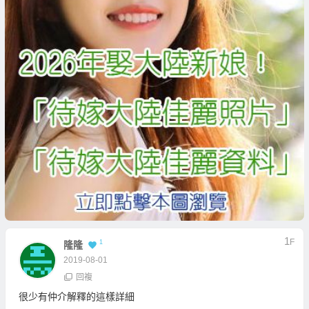
1
F
1
隆隆
2019-08-01
回複
很少有仲介解釋的這樣詳細