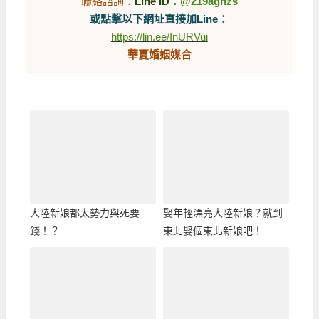
聯絡諮詢：
Line ID：
@219aghzs
或點擊以下網址直接加Line：
https://lin.ee/InURVui
華夏婚姻媒合
大陸新娘都太勢力與死要
娶年輕漂亮大陸新娘？就到
錢！？
東北娶個東北新娘吧！