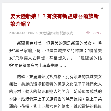
娶大陸新娘！？有沒有新疆維吾爾族新
娘介紹？
2018-09-13 11:06:09
大陸新娘介紹
閱讀模式
19,396
新疆景色壯美，但最美的還是新疆的美女。"香
妃"早已家喻戶曉，也是異域美女的標誌；"樓蘭美
女"只能讓人去猜想，甚至想入非非；"達阪城的姑
娘"更是讓眾多男士魂牽夢繞……
的確，充滿濃郁民族風格、別有韻味的異域美女
無數，美麗的環境和獨特的民族文化賦予了她們傲人
的身材、動人的舞蹈和迷人的笑容。葡萄瓜果成熟的
季節，姑娘們穿上了民族特色的漂亮長裙，戴上了美
麗的小花帽，紮上五顏六色的絲巾，跳起歡快的民族