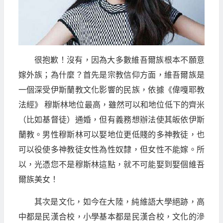
很抱歉！沒有，因為大多數維吾爾族根本不願意
嫁外族；為什麼？首先是宗教信仰方面，維吾爾族是
一個深受伊斯蘭教文化影響的民族，依據《偉嘎耶教
法經》 穆斯林地位最高，雖然可以和地位低下的齊米
（比如基督徒）通婚，但有義務想辦法使其皈依伊斯
蘭教。男性穆斯林可以娶地位更低賤的多神教徒，也
可以役使多神教徒女性為性奴隸，但女性不能嫁。所
以，光憑您不是穆斯林這點，就不可能娶到娶個維吾
爾族美女！
其次是文化，如今在大陸，純維語大學絕跡，高
中都是民漢合校，小學基本都是民漢合校，文化的滲