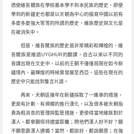
透使維吾爾族在學校基本學不到本民族的歷史，即使
學到的新疆史也都是以天朝為中心的描寫中國以前有
多麼多麼強大等等的所謂的歷史，維族歷史與文化是
在被消失中。
但是，維吾爾族的歷史是非常精彩和輝煌的，維
吾爾族是維語UYGHUR的翻譯，自古以來以不同的
音譯出現在文史中，以前的王朝不僅僅局限在如今新
疆境內，最輝煌的時候曾發展至西亞，這些在現在的
歷史中只能找到隻言片語。
再來，天朝這幾年在新疆採取了一連串的措施，
更是有計劃、有規模的進行漢化，以及很多被天朝指
責為假消息的管理與監管措施，更使得當地維族對於
漢人，都寧願保持適當距離；問他們漢人好不好？願
不願意跟漢人通婚？當然，都說好、都說願意；在強