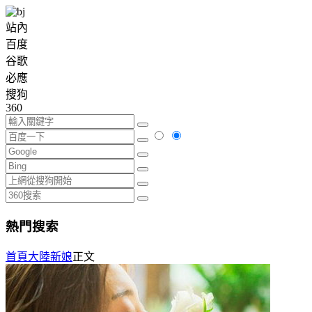
站內
百度
谷歌
必應
搜狗
360
熱門搜索
首頁
大陸新娘
正文