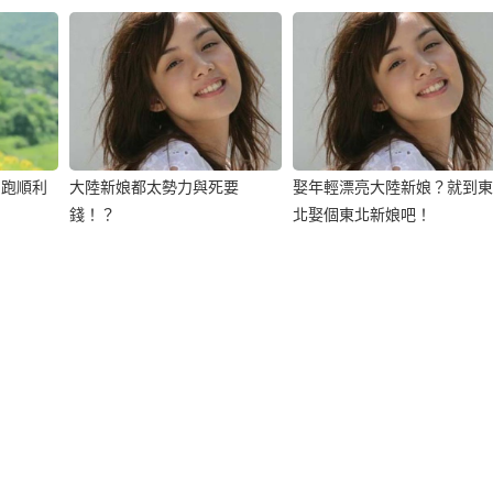
白跑順利
大陸新娘都太勢力與死要
娶年輕漂亮大陸新娘？就到東
錢！？
北娶個東北新娘吧！