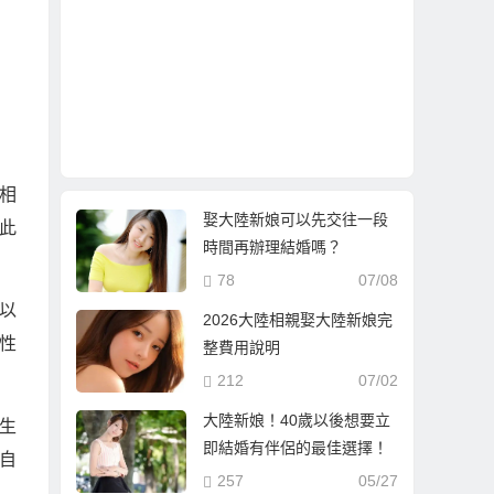
相
娶大陸新娘可以先交往一段
此
時間再辦理結婚嗎？
78
07/08
以
2026大陸相親娶大陸新娘完
性
整費用說明
212
07/02
大陸新娘！40歲以後想要立
生
即結婚有伴侶的最佳選擇！
自
257
05/27