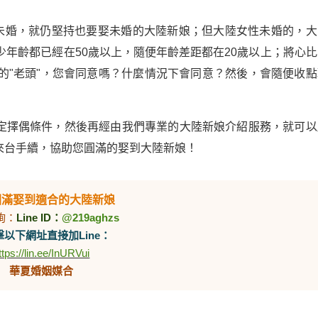
還未婚，就仍堅持也要娶未婚的大陸新娘；但大陸女性未婚的，大
少年齡都已經在50歲以上，隨便年齡差距都在20歲以上；將心比
的"老頭"，您會同意嗎？什麼情況下會同意？然後，會隨便收點
定擇偶條件，然後再經由我們專業的大陸新娘介紹服務，就可以
來台手續，協助您圓滿的娶到大陸新娘！
圓滿娶到適合的大陸新娘
詢：
Line ID：
@219aghzs
以下網址直接加Line：
ttps://lin.ee/InURVui
華夏婚姻媒合