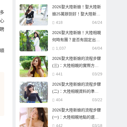
2026娶大陸新娘！娶大陸新
多
娘25萬辦到好！娶大陸新娘
心
隨便也要60萬！到底差在哪
418
04/24
邊？
聘
2026娶大陸新娘！大陸相親
何時有團？是否有固定出團
日期？
1,037
04/04
順
2026娶大陸新娘的流程步驟
(三)：大陸相親的實際方式
與流程！
441
03/29
2026娶大陸新娘的流程步驟
(二)：大陸相親資料的準備
與報名確認！
404
03/22
2026娶大陸新娘的流程步驟
(一)：大陸相親地點的選
擇！
442
03/18