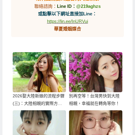
聯絡諮詢：
Line ID：
@219aghzs
或點擊以下網址直接加Line：
https://lin.ee/InURVui
華夏婚姻媒合
2026娶大陸新娘的流程步驟
別再空等！台灣男快到大陸
(三)：大陸相親的實際方式
相親，幸福就在轉角等你！
與流程！