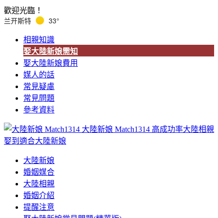
歡迎光臨！
兰开斯特
33°
相親知識
娶大陸新娘需知
娶大陸新娘費用
媒人的話
常見疑慮
常見問題
參考資料
大陸新娘 Match1314
高成功率大陸相親
娶到適合大陸新娘
大陸新娘
婚姻媒合
大陸相親
婚姻介紹
提醒注意