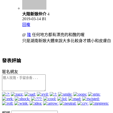
大陸新娘仲介
4
2019-03-14
B
1
回複
@
隆
任何地方都有漂亮的和醜的喔
只是湖南新娘大體來說大多比較身才嬌小和皮膚白
發表評論
匿名網友