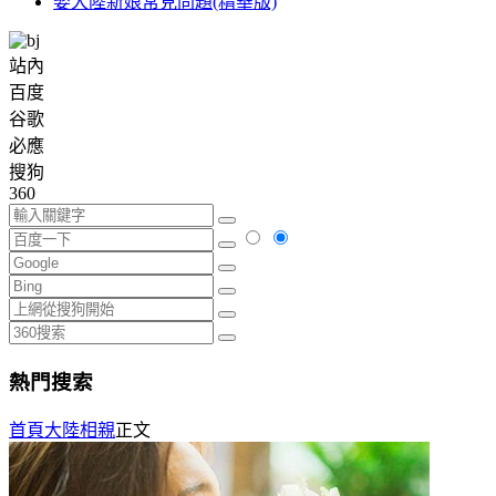
娶大陸新娘常見問題(精華版)
站內
百度
谷歌
必應
搜狗
360
熱門搜索
首頁
大陸相親
正文