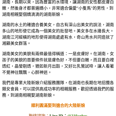
湖南，長期以來，因為豐富的水環境，讓湖南的女性都皮膚白
嫩，然後身才都普遍嬌小，非常適合偏愛"小隻馬"的男性，到
湖南相親娶個嬌滴滴的湖南新娘。
湖南的水土的確適合養美女，自古有深山出美女的說法，湖南
多山的地形使它成為一個美女的批發地。美女多在水邊長大。
湖南江河縱橫的地形使得湖南處處有水，奇山秀水共同造就了
湘籍美女群落。
湖南美女的美貌有兩條最值得稱道：一是皮膚好。在湖南，女
孩子的美貌的首要條件就是膚色好，不但要白嫩，而且要白裡
透紅，晶瑩剔透，猶如新月出穀，又好比乳鶯試啼，讓人看著
不覺神往飄飄，心醉神迷。
我們是專業大陸新娘介紹服務團隊，在湖南也長期在地招攬各
類女會員，可以提供高成功率的相親服務，歡迎透過我們的服
務，到湖南相親娶湖南新娘。
順利圓滿娶到適合的大陸新娘
聯絡諮詢：
Line ID：
@219aghzs