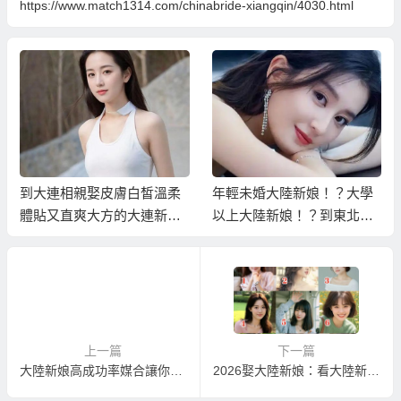
https://www.match1314.com/chinabride-xiangqin/4030.html
到大連相親娶皮膚白皙溫柔
年輕未婚大陸新娘！？大學
體貼又直爽大方的大連新
以上大陸新娘！？到東北相
娘！
親才容易達成！
上一篇
下一篇
大陸新娘高成功率媒合讓你到大陸相親不白跑！
2026娶大陸新娘：看大陸新娘待嫁佳麗照片資料挑老婆！？一個真正可以不白跑順利娶到滿意伴侶的方式！