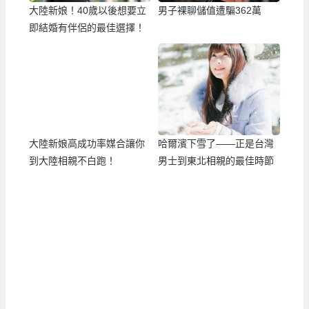
大陸新娘！40歲以後想要立
男子裸聊儲值遭騙362萬
即結婚有伴侶的最佳選擇！
大陸新娘高成功率媒合讓你
哈爾濱下雪了——正是台灣
到大陸相親不白跑！
男士到東北相親的最佳時節