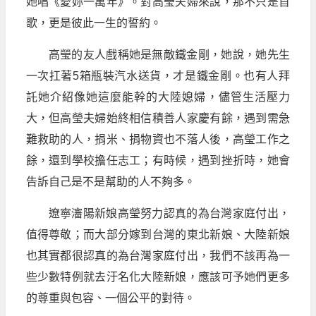
她唱《愛妳一萬年》。對高瑩夫婦來說，那不只是首
歌，更是彼此一生的誓約。
高瑩的友人戲稱她是無敵鐵金剛，她說，她先生
一次扛著5箱瓶裝汽水送貨，才是鐵金剛。也有人拜
託她介紹像她這麼能幹的大陸媳婦，儘管生活壓力
大，但高瑩夫婦始終相信積善人家慶有餘，遇到需急
難救助的人，捐米、捐物資也不落人後，高瑩工作之
餘，還到學校擔任志工；有時候，遇到挫折時，她會
告訴自己是不是幫助的人不夠多。
遼寧瀋陽新娘高瑩努力認真的為台灣家庭付出，
值得尊敬；而大部分嫁到台灣的東北新娘、大陸新娘
也其實都很認真的為台灣家庭付出，我們不該再為一
些少數特例就去汙名化大陸新娘，應該可予她們更多
的尊重與包容、一個公平的對待。