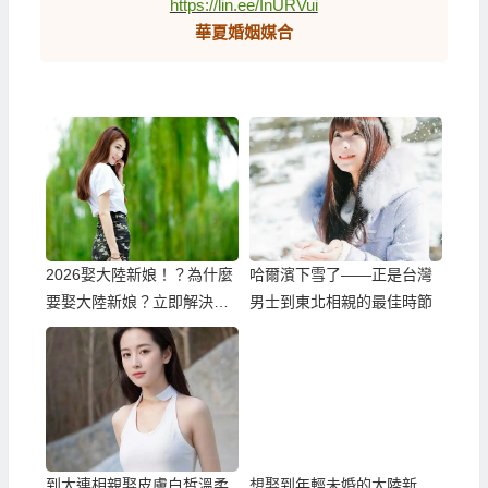
https://lin.ee/InURVui
華夏婚姻媒合
2026娶大陸新娘！？為什麼
哈爾濱下雪了——正是台灣
要娶大陸新娘？立即解決婚
男士到東北相親的最佳時節
姻困境！
到大連相親娶皮膚白皙溫柔
想娶到年輕未婚的大陸新