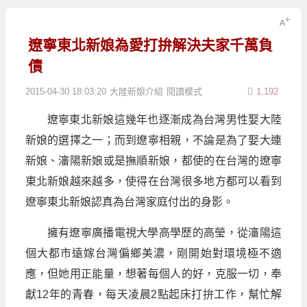
遼寧東北新娘為愛打拚解決夫家千萬負
債
2015-04-30 18:03:20
大陸新娘介紹
閱讀模式
1,192
遼寧東北新娘這幾年也逐漸成為台灣男性娶大陸
新娘的選擇之一；而到遼寧相親，不論是為了娶大連
新娘、瀋陽新娘或是撫順新娘，都使的在台灣的遼寧
東北新娘越來越多，使得在台灣很多地方都可以看到
遼寧東北新娘認真為台灣家庭付出的身影。
擁有遼寧廣播電視大學高學歷的高瑩，從瀋陽這
個大都市遠嫁台灣偏鄉美濃，剛開始對環境極不適
應，但她用正能量，想著每個人的好，克服一切，奉
獻12年的青春，每天凌晨2點起床打拚工作，幫忙解