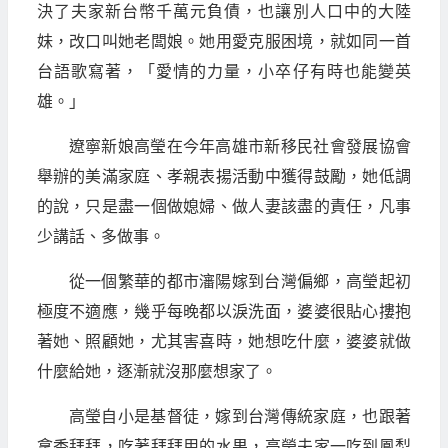
決了夫家新台幣千萬元負債，也讓別人口中的大陸
妹，改口叫她老闆娘。她用愛克服困境，就如同一首
台語歌寫著，「愛情的力量，小卒仔有時也能變英
雄。」
遼寧新娘高瑩在今年高雄市新移民社會發展協會
舉辦的美滿家庭、孝親表揚活動中獲得鼓勵，她低調
的說，只是盡一個做媳婦、做人妻該盡的責任，凡事
少講話、多做事。
從一個繁華的都市瀋陽嫁到台灣偏鄉，高瑩起初
極度不適應，幾乎每晚都以淚洗面，婆婆很貼心摟抱
著她、照顧她，尤其害喜時，她想吃什麼，婆婆就做
什麼給她，逐漸就沒那麼想家了。
高瑩自小是基督徒，嫁到台灣傳統家庭，也跟著
拿香拜拜，吃著拜拜用的水果，高瑩夫家一吃到鳳梨