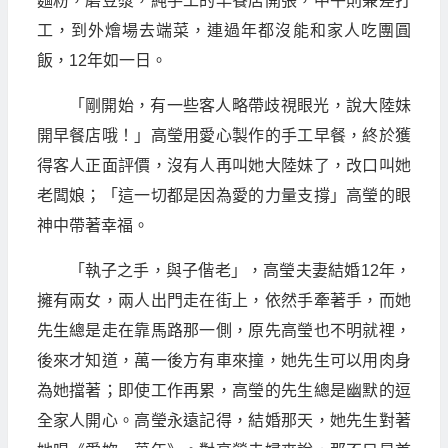
麵粉，磨豆漿，純手工的早餐店開張，中午則兼差打
工，到外燴場去端菜，連過年都沒能和家人吃團圓
飯，12年如一日。
「剛開始，有一些客人略帶歧視眼光，說大陸妹
開早餐店哦！」高瑩用愛心製作的手工早餐，終於獲
得客人正面評價，沒有人再叫她大陸妹了，改口叫她
老闆娘；「這一切都是因為愛的力量支撐」高瑩的眼
神中帶著幸福。
「執子之手，與子偕老」，高瑩夫妻結婚12年，
擁有兩女，兩人出門走在街上，依然手牽著手，而她
先生總是走在靠馬路那一側，原先高瑩也不明就裡，
後來才知道，萬一後方有車來撞，她先生可以用肉身
為她擋著；即使工作再累，高瑩的先生總是幽默的逗
全家人開心。高瑩永遠記得，結婚那天，她先生對著