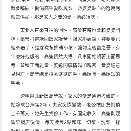
就會嘴破，偏偏高瑩愛吃鳳梨，她婆婆貼心的選用鳳
梨當供品，那是家人之間的愛，她必須吃。
東北人直來直往的個性，高瑩有時也會和婆婆鬥
嘴，高瑩打電話回娘家訴苦，娘家那頭說，妳婆婆已
經85歲了，還願意幫妳帶小孩，讓妳沒後顧之憂，有
什麼好抱怨的。高瑩恍然大悟，凡事開始朝著正面思
考，蓄積正面能量，婆媳間感情越加親密，當婆媳意
見相左，高瑩總是拉著婆婆的手，媽媽長、媽媽短的
叫著。
遼寧東北新娘高瑩說，家人的愛是通過考驗的，
她嫁來台灣第2年，夫家突遭變故，老公被朋友倒債
上千萬元，她先生找份工作，有固定收入，高瑩則經
營早餐店償債，每天凌晨2點起床，切菜、洗菜，揉