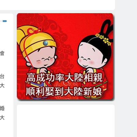
會
：
台
大
婚
大