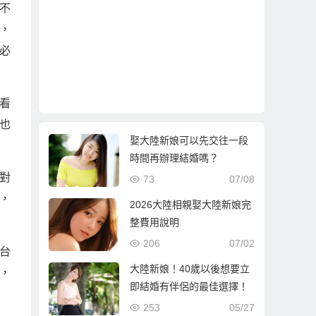
不
，
必
看
也
娶大陸新娘可以先交往一段
時間再辦理結婚嗎？
對
73
07/08
，
2026大陸相親娶大陸新娘完
整費用說明
206
07/02
台
大陸新娘！40歲以後想要立
，
即結婚有伴侶的最佳選擇！
253
05/27