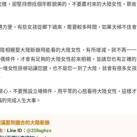
不怎樣，卻堅持想找個年輕貌美的，不要農村來的大陸女性，那肯
交通方便，有些女孩從鄉下過來，需要較多時間，如果天候不佳會
大陸相親娶大陸新娘時能看的大陸女性，有所增減，就不再一一
擇偶條件，才會有足夠的大陸女性前來相親，並請您也有正確的
一堆女性排棑站讓您選，也不是您一到了大陸，就會有很多女孩
。
常心、不要預設立場條件、用平等的心態看待大陸女性，這樣才
福的完成人生大事。
圓滿娶到適合的大陸新娘
詢：
Line ID：
@219aghzs