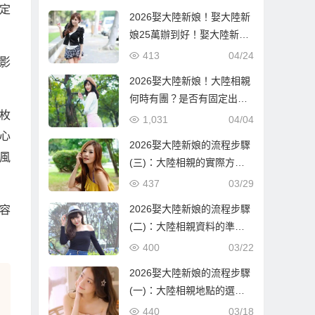
定
2026娶大陸新娘！娶大陸新
娘25萬辦到好！娶大陸新娘
隨便也要60萬！到底差在哪
413
04/24
影
邊？
2026娶大陸新娘！大陸相親
何時有團？是否有固定出團
枚
日期？
1,031
04/04
心
2026娶大陸新娘的流程步驟
風
(三)：大陸相親的實際方式
與流程！
437
03/29
2026娶大陸新娘的流程步驟
容
(二)：大陸相親資料的準備
與報名確認！
400
03/22
2026娶大陸新娘的流程步驟
(一)：大陸相親地點的選
擇！
440
03/18