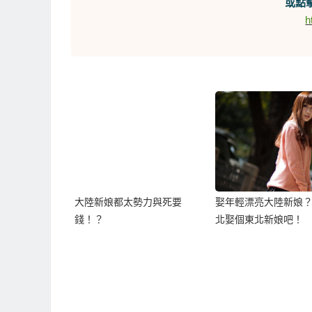
或點擊
h
大陸新娘都太勢力與死要
娶年輕漂亮大陸新娘
錢！？
北娶個東北新娘吧！