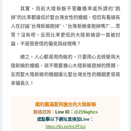
其實，目前大陸新娘不管離婚率或所謂的"跑
掉"的比率都遠低於娶台灣女性的婚姻，但您有看過有
人在討論"台灣新娘跑掉"、"台灣新娘會跑掉嗎?".....等
等？沒有吧，反而比率更低的大陸新娘卻一直被討
論，不是很奇怪的偏見與歧視嗎？
總之，人心都是用肉做的，只要用心去經營與大
陸新娘的婚姻，就不需要擔心大陸新娘跑掉的問題，
反而娶大陸新娘的婚姻遠比娶台灣女性的婚姻更容易
幸福長久！
順利圓滿娶到適合的大陸新娘
聯絡諮詢：
Line ID：
@219aghzs
或點擊以下網址直接加Line：
https://lin.ee/InURVui