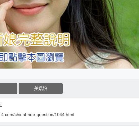
美嬌娘
1
14.com/chinabride-question/1044.html