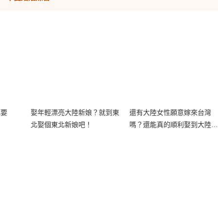
死要
娶年輕漂亮大陸新娘？就到東
還有大陸女性願意嫁來台灣
北娶個東北新娘吧！
嗎？還能真的順利娶到大陸新
娘嗎？