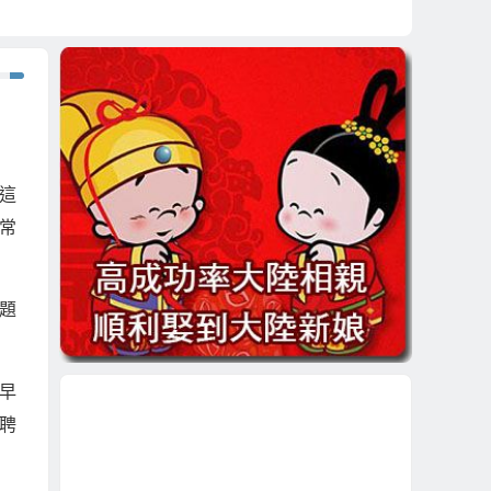
這
常
題
早
聘