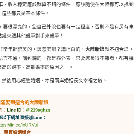
車、收入穩定應該就算不錯的條件，應該隨便在大陸都可以找到
，這些都只是基本條件。
，要很漂亮的，您自己外貌也要有一定程度，否則不是有房有車
點錢來跟其他競爭對手來競爭！
非常年輕貌美的，該怎麼辦？講坦白的，
大陸新娘
就不適合您，
語言不通，講難聽的，都是靠外表，只要您長得不難看，都有機
娘高逃跑率、高離婚率的原因之一。
，然後用心經營婚姻，才是兩岸婚姻長久幸福之道。
圓滿娶到適合的大陸新娘
詢：
Line ID：
@219aghzs
以下網址直接加Line：
ttps://lin.ee/InURVui
華夏婚姻媒合