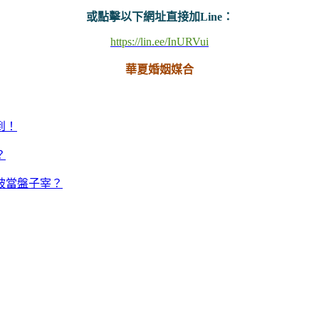
或點擊以下網址直接加Line：
https://lin.ee/InURVui
華夏婚姻媒合
到！
？
被當盤子宰？