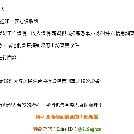
證人
件通知，容易沒收到
是工作證明、收入證明(薪資但或扣繳憑單)、聯徵中心信用調
隊，或他們會直接到您府上訪查與收件
進行面談
是辦理大陸居民來台通行證與無刑事記錄公證書)
請辦理入台證的流程，我們也會有專人協助辦理！
順利圓滿娶到適合的大陸新娘
聯絡諮詢：
Line ID：
@219aghzs