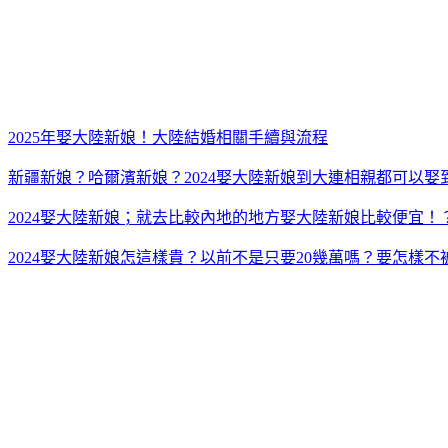
2025年娶大陸新娘！大陸結婚相關手續與流程
新疆新娘？哈爾濱新娘？2024娶大陸新娘到大連相親都可以娶
2024娶大陸新娘；就去比較內地的地方娶大陸新娘比較便宜！
2024娶大陸新娘怎這樣貴？以前不是只要20幾萬嗎？要怎樣不