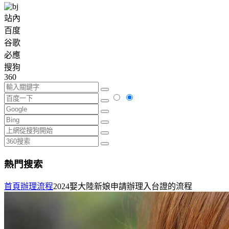
站內
百度
谷歌
必應
搜狗
360
熱門搜索
首頁
辦理流程
2024娶大陸新娘申請辦理入台證的流程