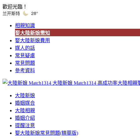
歡迎光臨！
兰开斯特
28°
相親知識
娶大陸新娘需知
娶大陸新娘費用
媒人的話
常見疑慮
常見問題
參考資料
大陸新娘 Match1314
高成功率大陸相親
大陸新娘
婚姻媒合
大陸相親
婚姻介紹
提醒注意
娶大陸新娘常見問題(精華版)