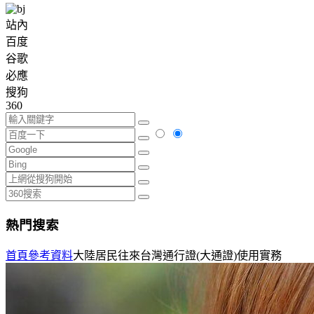
站內
百度
谷歌
必應
搜狗
360
熱門搜索
首頁
參考資料
大陸居民往來台灣通行證(大通證)使用實務