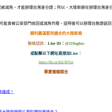
或被減角，才能辦理台灣身分證；所以，大陸新娘在辦理台灣身分
)有可能會被公安部門收回或減角作廢，這時後可以辦理台胞證返
順利圓滿娶到適合的大陸新娘
聯絡諮詢：
Line ID：
@219aghzs
或點擊以下網址直接加Line：
https://lin.ee/InURVui
華夏婚姻媒合
易達成！
先看大陸新娘照片資料選好再過去？