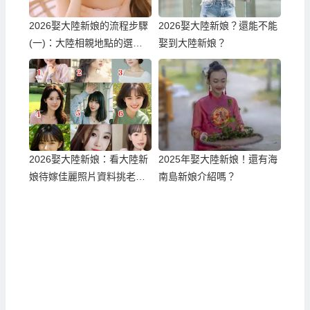
2026娶大陸新娘的流程步驟
2026娶大陸新娘？還能不能
(一)：大陸相親地點的選
娶到大陸新娘？
擇！
2026娶大陸新娘：看大陸新
2025年娶大陸新娘！還有海
娘待嫁佳麗照片資料挑老
南島新娘介紹嗎？
婆！？一個真正可以不白跑
順利娶到滿意伴侶的方式！