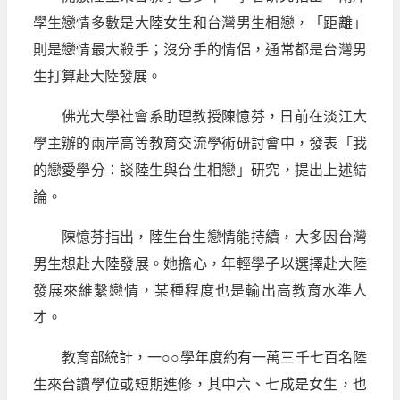
學生戀情多數是大陸女生和台灣男生相戀，「距離」
則是戀情最大殺手；沒分手的情侶，通常都是台灣男
生打算赴大陸發展。
佛光大學社會系助理教授陳憶芬，日前在淡江大
學主辦的兩岸高等教育交流學術研討會中，發表「我
的戀愛學分：談陸生與台生相戀」研究，提出上述結
論。
陳憶芬指出，陸生台生戀情能持續，大多因台灣
男生想赴大陸發展。她擔心，年輕學子以選擇赴大陸
發展來維繫戀情，某種程度也是輸出高教育水準人
才。
教育部統計，一○○學年度約有一萬三千七百名陸
生來台讀學位或短期進修，其中六、七成是女生，也